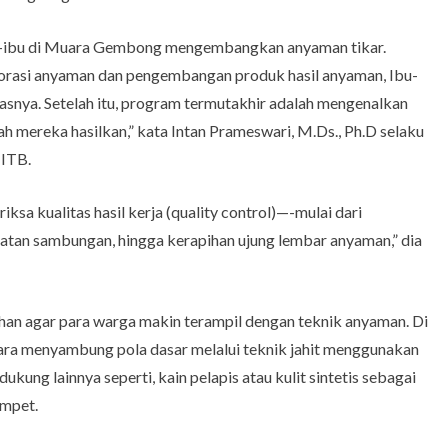
u-ibu di Muara Gembong mengembangkan anyaman tikar.
orasi anyaman dan pengembangan produk hasil anyaman, Ibu-
snya. Setelah itu, program termutakhir adalah mengenalkan
ah mereka hasilkan,” kata Intan Prameswari, M.Ds., Ph.D selaku
 ITB.
ksa kualitas hasil kerja (quality control)—-mulai dari
atan sambungan, hingga kerapihan ujung lembar anyaman,” dia
n agar para warga makin terampil dengan teknik anyaman. Di
ra menyambung pola dasar melalui teknik jahit menggunakan
ukung lainnya seperti, kain pelapis atau kulit sintetis sebagai
ompet.