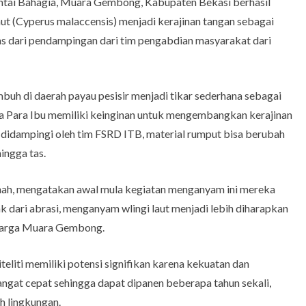
ntai Bahagia, Muara Gembong, Kabupaten Bekasi berhasil
t (Cyperus malaccensis) menjadi kerajinan tangan sebagai
as dari pendampingan dari tim pengabdian masyarakat dari
h di daerah payau pesisir menjadi tikar sederhana sebagai
ama Para Ibu memiliki keinginan untuk mengembangkan kerajinan
k didampingi oleh tim FSRD ITB, material rumput bisa berubah
ingga tas.
aunah, mengatakan awal mula kegiatan menganyam ini mereka
 dari abrasi, menganyam wlingi laut menjadi lebih diharapkan
 warga Muara Gembong.
teliti memiliki potensi signifikan karena kekuatan dan
sangat cepat sehingga dapat dipanen beberapa tahun sekali,
h lingkungan.