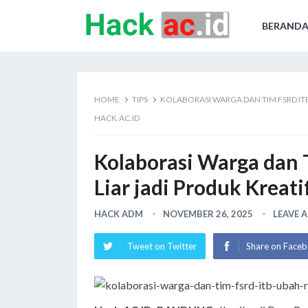
BERAND
HOME
TIPS
KOLABORASI WARGA DAN TIM FSRD IT
HACK.AC.ID
Kolaborasi Warga dan
Liar jadi Produk Kreat
HACK ADM
NOVEMBER 26, 2025
LEAVE 
Tweet on Twitter
Share on Face