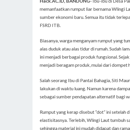
Hack.AC.ID, BANDUNG-
Ibu-ibu di Desa Pa
memanfaatkan rumput liar bernama Wlingi Lau
sumber ekonomi baru. Semua itu tidak terlep
FSRD ITB.
Biasanya, warga menganyam rumput yang tumbu
alas duduk atau alas tidur di rumah. Sudah l
ini menjadi berbagai produk fungsional. Seja
menjadi beragam produk, mulai dari dompet h
Salah seorang Ibu di Pantai Bahagia, Siti M
lakukan di waktu luang. Namun karena dampak
sebagai sumber pendapatan alternatif bagi
Rumput yang kerap disebut “dot” ini setelah di
elastisitasnya. Terlebih, Wlingi Laut tumbuh 
sehingga material ini mudah didapat dan rama