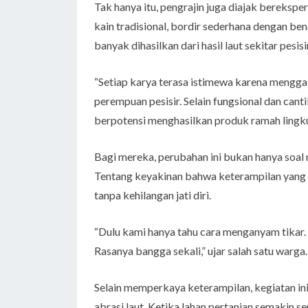
Tak hanya itu, pengrajin juga diajak berek
kain tradisional, bordir sederhana dengan be
banyak dihasilkan dari hasil laut sekitar pes
“Setiap karya terasa istimewa karena menggab
perempuan pesisir. Selain fungsional dan cant
berpotensi menghasilkan produk ramah lingkun
Bagi mereka, perubahan ini bukan hanya soal
Tentang keyakinan bahwa keterampilan yang
tanpa kehilangan jati diri.
“Dulu kami hanya tahu cara menganyam tikar. 
Rasanya bangga sekali,” ujar salah satu warga
Selain memperkaya keterampilan, kegiatan i
abrasi laut. Ketika lahan pertanian semakin s