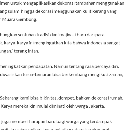
sperimen untuk mengaplikasikan dekorasi tambahan menggunakan
nang sulam, hingga dekorasi menggunakan kulit kerang yang
isir Muara Gembong.
ungkan sentuhan tradisi dan imajinasi baru dari para
ik, karya-karya ini mengingatkan kita bahwa Indonesia sangat
gan,” terang Intan.
 meningkatkan pendapatan. Namun tentang rasa percaya diri.
 diwariskan turun-temurun bisa berkembang mengikuti zaman,
Sekarang kami bisa bikin tas, dompet, bahkan dekorasi rumah.
. Karya mereka kini mulai diminati oleh warga Jakarta.
ni juga memberi harapan baru bagi warga yang terdampak
empit, kerajinan wlingi laut menjadi pendapatan ekonomi