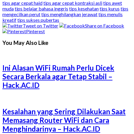
tips agar cepat haid
tips agar cepat kontraksi asli
tips awet
muda
tips belajar bahasa inggris
tips kesehatan
tips kurus
tips
mengecilkan perut
tips menghilangkan jerawat
tips menulis
kreatif
tips sukses pubertas
Tweet on Twitter
Share on Facebook
Pinterest
You May Also Like
Ini Alasan WiFi Rumah Perlu Dicek
Secara Berkala agar Tetap Stabil –
Hack.AC.ID
Kesalahan yang Sering Dilakukan Saat
Memasang Router WiFi dan Cara
Menghindarinya – Hack.AC.ID