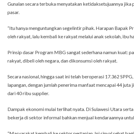
Gunalan secara terbuka menyatakan ketidaksetujuannya jika 
pasar.
“Itu hanya menguntungkan segelintir pihak. Harapan Bapak Pres
oleh rakyat, lalu kembali ke rakyat melalui anak sekolah, ibu ha
Prinsip dasar Program MBG sangat sederhana namun kuat: pang
rakyat, dibeli oleh negara, dan dikonsumsi oleh rakyat.
Secara nasional, hingga saat ini telah beroperasi 17.362 SPPG,
lapangan, dengan jumlah penerima manfaat mencapai 44 juta j
dari 40 ribu supplier.
Dampak ekonomi mulai terlihat nyata. Di Sulawesi Utara ser
bekerja di sektor informal bahkan menjual kendaraannya untu
“Masyarakat kembali ke sektor pertanian. Ini sinyal sehat bagi