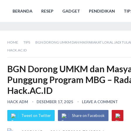
BERANDA
RESEP
GADGET
PENDIDIKAN
TIP
HOME
TIPS
BGN DORONG UMKM DAN MASYARAKAT LOKAL JADI TUL
HACK.AC.ID
BGN Dorong UMKM dan Masyara
Punggung Program MBG – Rada
Hack.AC.ID
HACK ADM
DESEMBER 17, 2025
LEAVE A COMMENT
Tweet on Twitter
Share on Facebook