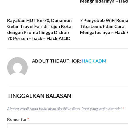
Menghindarinya – Hac
Rayakan HUT ke-70, Danamon
7 Penyebab WiFi Ruma
Gelar Travel Fair di Tujuh Kota
Tiba Lemot dan Cara
dengan Promo hingga Diskon
Mengatasinya – Hack.
70 Persen – hack – Hack.AC.ID
ABOUT THE AUTHOR:
HACK ADM
TINGGALKAN BALASAN
Alamat email Anda tidak akan dipublikasikan.
Ruas yang wajib ditandai
*
Komentar
*