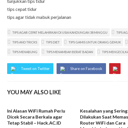
tunjukkan tips tidur
tips cepat tidur
tips agar tidak mabuk perjalanan
TIPS AGAR CEPAT MELAHIRKAN DI USIA KANDUNGAN 38 MINGGU
TIPS A
TIPS AND TRICKS
TIPS DIET
TIPS GAMIS UNTUK ORANG GEMUK
TIPS MENABUNG
TIPS MENAMBAH BERAT BADAN
TIPS MENGECILK
Tweet on Twitter
Share on Facebook
YOU MAY ALSO LIKE
Ini Alasan WiFi Rumah Perlu
Kesalahan yang Sering
Dicek Secara Berkala agar
Dilakukan Saat Mema
Tetap Stabil – Hack.AC.ID
Router WiFi dan Cara