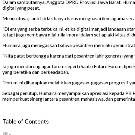
Dalam sambutannya, Anggota DPRD Provinsi Jawa Barat, Humair
digital yang pesat.
Menurutnya, santri tidak hanya harus menguasai ilmu agama seca
“Di era yang serba terbuka ini, etika digital menjadi landasan u
tetapi juga membawa nilai-nilai moral dalam setiap aktivitas di 
Humaira juga menegaskan bahwa pesantren memiliki peran strateg
“Kita patut berbangga karena dari pesantren lahir generasi yang t
Ia juga mendorong agar forum seperti Santri Future Forum dipe
yang beretika dan berkeadaban.
“Forum ini diharapkan melahirkan gagasan-gagasan progresif y
Sebagai penutup, Humaira menyampaikan apresiasi kepada PB PMI
memperkuat sinergi antara pesantren, mahasiswa, dan pemerintah
Table of Contents