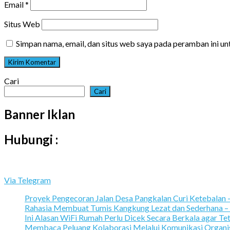
Email
*
Situs Web
Simpan nama, email, dan situs web saya pada peramban ini u
Cari
Cari
Banner Iklan
Hubungi :
Via Telegram
Proyek Pengecoran Jalan Desa Pangkalan Curi Ketebalan
Rahasia Membuat Tumis Kangkung Lezat dan Sederhana –
Ini Alasan WiFi Rumah Perlu Dicek Secara Berkala agar Te
Membaca Peluang Kolaborasi Melalui Komunikasi Organi