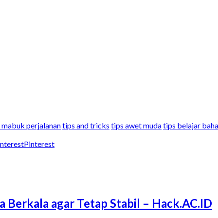
k mabuk perjalanan
tips and tricks
tips awet muda
tips belajar baha
Pinterest
a Berkala agar Tetap Stabil – Hack.AC.ID