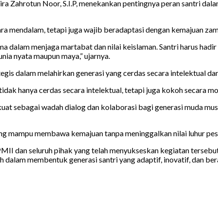
a Zahrotun Noor, S.I.P, menekankan pentingnya peran santri da
ra mendalam, tetapi juga wajib beradaptasi dengan kemajuan zama
tama dalam menjaga martabat dan nilai keislaman. Santri harus had
dunia nyata maupun maya,” ujarnya.
is dalam melahirkan generasi yang cerdas secara intelektual dan 
idak hanya cerdas secara intelektual, tetapi juga kokoh secara mora
rkuat sebagai wadah dialog dan kolaborasi bagi generasi muda m
ang mampu membawa kemajuan tanpa meninggalkan nilai luhur pes
I dan seluruh pihak yang telah menyukseskan kegiatan tersebut.
 dalam membentuk generasi santri yang adaptif, inovatif, dan ber