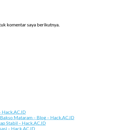
ntuk komentar saya berikutnya.
 – Hack.AC.ID
 Bakso Mataram – Blog – Hack.AC.ID
tap Stabil – Hack.AC.ID
sasi – Hack.AC.ID