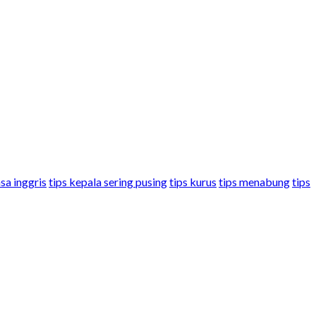
sa inggris
tips kepala sering pusing
tips kurus
tips menabung
tips