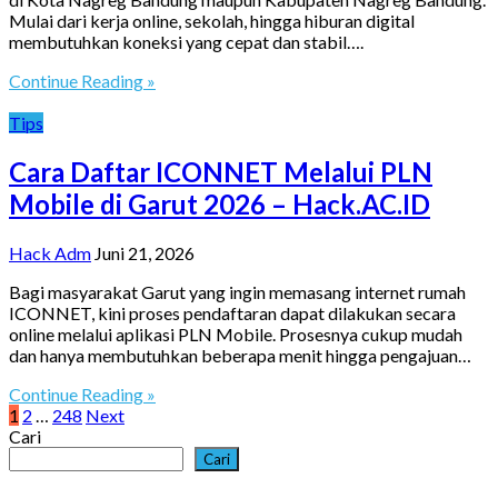
Mulai dari kerja online, sekolah, hingga hiburan digital
membutuhkan koneksi yang cepat dan stabil….
Continue Reading »
Tips
Cara Daftar ICONNET Melalui PLN
Mobile di Garut 2026 – Hack.AC.ID
Hack Adm
Juni 21, 2026
Bagi masyarakat Garut yang ingin memasang internet rumah
ICONNET, kini proses pendaftaran dapat dilakukan secara
online melalui aplikasi PLN Mobile. Prosesnya cukup mudah
dan hanya membutuhkan beberapa menit hingga pengajuan…
Continue Reading »
Paginasi
1
2
…
248
Next
Cari
pos
Cari