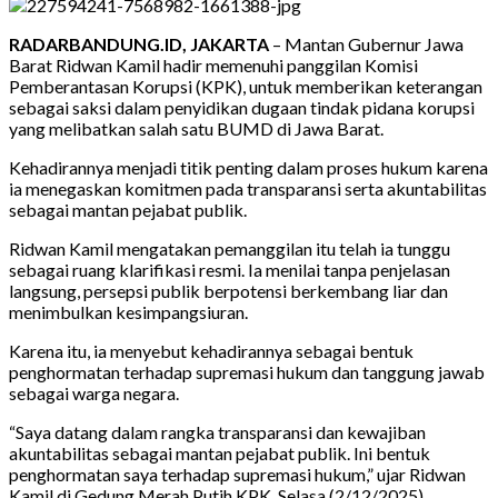
RADARBANDUNG.ID, JAKARTA
– Mantan Gubernur Jawa
Barat Ridwan Kamil hadir memenuhi panggilan Komisi
Pemberantasan Korupsi (KPK), untuk memberikan keterangan
sebagai saksi dalam penyidikan dugaan tindak pidana korupsi
yang melibatkan salah satu BUMD di Jawa Barat.
Kehadirannya menjadi titik penting dalam proses hukum karena
ia menegaskan komitmen pada transparansi serta akuntabilitas
sebagai mantan pejabat publik.
Ridwan Kamil mengatakan pemanggilan itu telah ia tunggu
sebagai ruang klarifikasi resmi. Ia menilai tanpa penjelasan
langsung, persepsi publik berpotensi berkembang liar dan
menimbulkan kesimpangsiuran.
Karena itu, ia menyebut kehadirannya sebagai bentuk
penghormatan terhadap supremasi hukum dan tanggung jawab
sebagai warga negara.
“Saya datang dalam rangka transparansi dan kewajiban
akuntabilitas sebagai mantan pejabat publik. Ini bentuk
penghormatan saya terhadap supremasi hukum,” ujar Ridwan
Kamil di Gedung Merah Putih KPK, Selasa (2/12/2025).