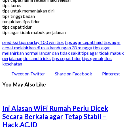
tips kurus
tips untuk memanjakan diri
tips tinggi badan
tunjukkan tips tidur
tips cepat tidur
tips agar tidak mabuk perjalanan
prediksi tips parlay 100 win
tips
tips agar cepat haid
tips agar
cepat melahirkan di usia kandungan 38 minggu
tips agar
melahirkan normal lancar dan tidak sakit
tips agar tidak mabuk
perjalanan
tips and tricks
tips cepat tidur
tips gemuk
tips
kesehatan
Tweet on Twitter
Share on Facebook
Pinterest
You May Also Like
Ini Alasan WiFi Rumah Perlu Dicek
Secara Berkala agar Tetap Stabil –
Hack.AC.ID