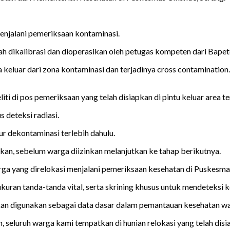
menjalani pemeriksaan kontaminasi.
ah dikalibrasi dan dioperasikan oleh petugas kompeten dari Bap
a keluar dari zona kontaminasi dan terjadinya cross contaminati
iti di pos pemeriksaan yang telah disiapkan di pintu keluar area 
deteksi radiasi.
r dekontaminasi terlebih dahulu.
kan, sebelum warga diizinkan melanjutkan ke tahap berikutnya.
warga yang direlokasi menjalani pemeriksaan kesehatan di Puskesm
uran tanda-tanda vital, serta skrining khusus untuk mendeteksi 
akan digunakan sebagai data dasar dalam pemantauan kesehatan w
seluruh warga kami tempatkan di hunian relokasi yang telah disiap