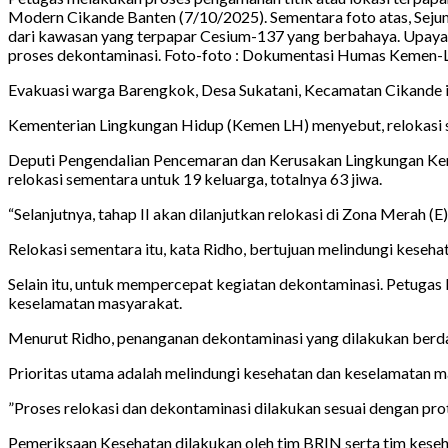
Modern Cikande Banten (7/10/2025). Sementara foto atas, Seju
dari kawasan yang terpapar Cesium-137 yang berbahaya. Upaya
proses dekontaminasi. Foto-foto : Dokumentasi Humas Kemen-
Evakuasi warga Barengkok, Desa Sukatani, Kecamatan Cikande i
Kementerian Lingkungan Hidup (Kemen LH) menyebut, relokasi s
Deputi Pengendalian Pencemaran dan Kerusakan Lingkungan Kem
relokasi sementara untuk 19 keluarga, totalnya 63 jiwa.
“Selanjutnya, tahap II akan dilanjutkan relokasi di Zona Merah 
Relokasi sementara itu, kata Ridho, bertujuan melindungi keseh
Selain itu, untuk mempercepat kegiatan dekontaminasi. Petugas
keselamatan masyarakat.
Menurut Ridho, penanganan dekontaminasi yang dilakukan berdasa
Prioritas utama adalah melindungi kesehatan dan keselamatan ma
”Proses relokasi dan dekontaminasi dilakukan sesuai dengan pro
Pemeriksaan Kesehatan dilakukan oleh tim BRIN serta tim keseh