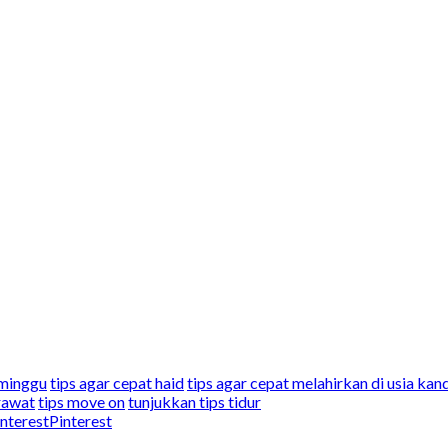
 minggu
tips agar cepat haid
tips agar cepat melahirkan di usia ka
rawat
tips move on
tunjukkan tips tidur
Pinterest