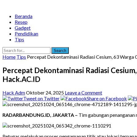
Beranda
Resep
Gadget
Pendidikan
Tips
Search
Home
Tips
Percepat Dekontaminasi Radiasi Cesium, 63 Warga C
Percepat Dekontaminasi Radiasi Cesium,
Hack.AC.ID
Hack Adm
Oktober 24, 2025
Leave a Comment
Tweet on Twitter
Share on Facebook
RADARBANDUNG.ID, JAKARTA –
Tim gabungan penanganan ra
Petugas melakukan proses pengamanan titik atau lokasi terpapar