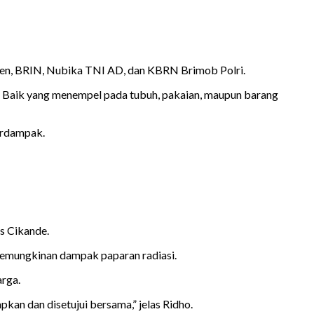
eten, BRIN, Nubika TNI AD, dan KBRN Brimob Polri.
on. Baik yang menempel pada tubuh, pakaian, maupun barang
terdampak.
as Cikande.
kemungkinan dampak paparan radiasi.
arga.
kan dan disetujui bersama,” jelas Ridho.