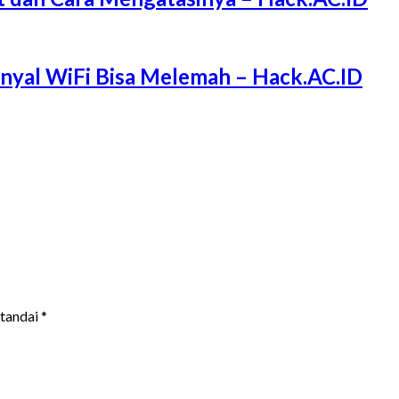
Sinyal WiFi Bisa Melemah – Hack.AC.ID
itandai
*