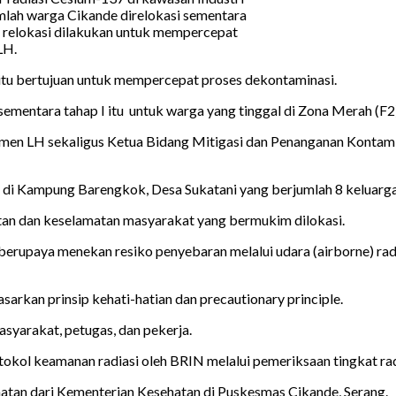
mlah warga Cikande direlokasi sementara
 relokasi dilakukan untuk mempercepat
LH.
tu bertujuan untuk mempercepat proses dekontaminasi.
ementara tahap I itu untuk warga yang tinggal di Zona Merah (F
en LH sekaligus Ketua Bidang Mitigasi dan Penanganan Kontamin
(E) di Kampung Barengkok, Desa Sukatani yang berjumlah 8 keluarga
atan dan keselamatan masyarakat yang bermukim dilokasi.
 berupaya menekan resiko penyebaran melalui udara (airborne) r
rkan prinsip kehati-hatian dan precautionary principle.
syarakat, petugas, dan pekerja.
tokol keamanan radiasi oleh BRIN melalui pemeriksaan tingkat rad
atan dari Kementerian Kesehatan di Puskesmas Cikande, Serang.