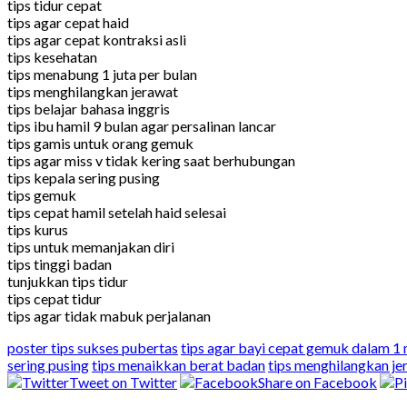
tips tidur cepat
tips agar cepat haid
tips agar cepat kontraksi asli
tips kesehatan
tips menabung 1 juta per bulan
tips menghilangkan jerawat
tips belajar bahasa inggris
tips ibu hamil 9 bulan agar persalinan lancar
tips gamis untuk orang gemuk
tips agar miss v tidak kering saat berhubungan
tips kepala sering pusing
tips gemuk
tips cepat hamil setelah haid selesai
tips kurus
tips untuk memanjakan diri
tips tinggi badan
tunjukkan tips tidur
tips cepat tidur
tips agar tidak mabuk perjalanan
poster tips sukses pubertas
tips agar bayi cepat gemuk dalam 1
sering pusing
tips menaikkan berat badan
tips menghilangkan je
Tweet on Twitter
Share on Facebook