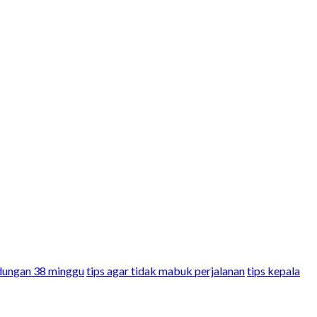
ndungan 38 minggu
tips agar tidak mabuk perjalanan
tips kepala