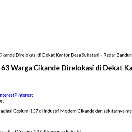
ikande Direlokasi di Dekat Kantor Desa Sukatani – Radar Bandu
 63 Warga Cikande Direlokasi di Dekat K
Pinterest
diasi Cesium-137 di Industri Modern Cikande dan sekitarnya mer
 radiasi Cesium-137 di kawasan Industri