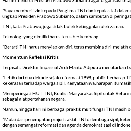
Hal itu menurut Presiden Prabowo Subianto agar organisasi teta
“Saya memberi izin kepada Panglima TNI dan kepala staf dalam ra
ungkap Presiden Prabowo Subianto, dalam sambutan di peringa
TNI, kata Prabowo, juga tidak boleh ketinggalan oleh zaman.
Teknologi yang dimiliki harus terus berkembang.
“Berarti TNI harus menyiapkan diri, terus membina diri, melati
Momentum Refleksi Kritis
Terpisah, Direktur Imparsial Ardi Manto Adiputra menuturkan 
“Lebih dari dua dekade sejak reformasi 1998, publik berharap TN
kekerasan terhadap warga sipil. Kenyataannya, harapan itu masih 
Memperingati HUT TNI, Koalisi Masyarakat Sipil untuk Reformas
sebagai alat pertahanan negara.
Namun, hingga hari ini berbagai praktik multifungsi TNI masih be
“Mulai dari penempatan prajurit aktif TNI di lembaga sipil, ket
dengan semangat reformasi dan agenda demokratisasi di Indonesi