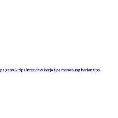
ips gemuk
tips interview kerja
tips menabung harian
tips