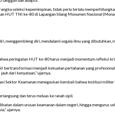
p tangguh dan adaptif.
ngka seleksi kepemimpinan, tidak perlu terlalu memperhitungkan se
tan HUT TNI ke-80 di Lapangan Silang Monumen Nasional (Monas)
h diri, menggembleng diri, mendalami segala ilmu yang dibutuhkan
bahwa peringatan HUT ke-80 harus menjadi momentum refleksi krit
I bertransformasi menjadi kekuatan pertahanan yang profesional, 
jauh dari kenyataan,” ujarnya.
i Sektor Keamanan menegaskan kembali bahwa institusi militer h
rlangsung dan terus meluas ke ranah sipil.
erlibatan dalam urusan keamanan dalam negeri, hingga mengurus se
a,” ujarnya.