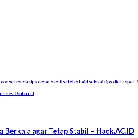
ips awet muda
tips cepat hamil setelah haid selesai
tips diet cepat
t
Pinterest
a Berkala agar Tetap Stabil – Hack.AC.ID