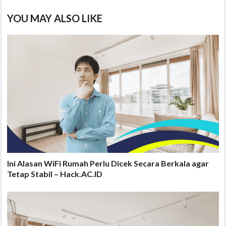
YOU MAY ALSO LIKE
Ini Alasan WiFi Rumah Perlu Dicek Secara Berkala agar
Tetap Stabil – Hack.AC.ID