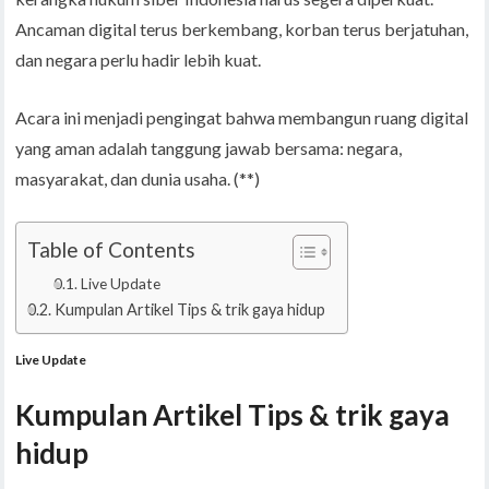
Ancaman digital terus berkembang, korban terus berjatuhan,
dan negara perlu hadir lebih kuat.
Acara ini menjadi pengingat bahwa membangun ruang digital
yang aman adalah tanggung jawab bersama: negara,
masyarakat, dan dunia usaha. (**)
Table of Contents
Live Update
Kumpulan Artikel Tips & trik gaya hidup
Live Update
Kumpulan Artikel Tips & trik gaya
hidup