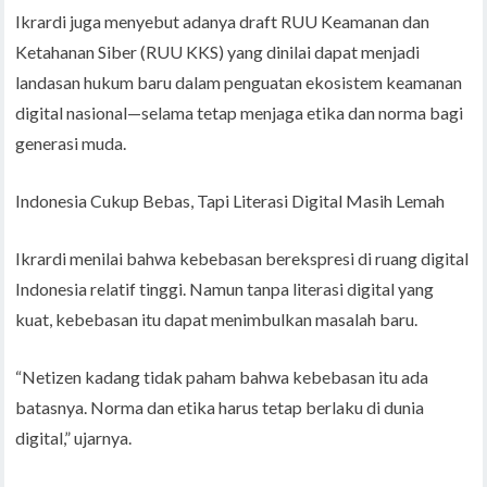
Ikrardi juga menyebut adanya draft RUU Keamanan dan
Ketahanan Siber (RUU KKS) yang dinilai dapat menjadi
landasan hukum baru dalam penguatan ekosistem keamanan
digital nasional—selama tetap menjaga etika dan norma bagi
generasi muda.
Indonesia Cukup Bebas, Tapi Literasi Digital Masih Lemah
Ikrardi menilai bahwa kebebasan berekspresi di ruang digital
Indonesia relatif tinggi. Namun tanpa literasi digital yang
kuat, kebebasan itu dapat menimbulkan masalah baru.
“Netizen kadang tidak paham bahwa kebebasan itu ada
batasnya. Norma dan etika harus tetap berlaku di dunia
digital,” ujarnya.