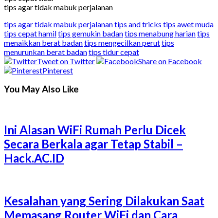
tips agar tidak mabuk perjalanan
tips agar tidak mabuk perjalanan
tips and tricks
tips awet muda
tips cepat hamil
tips gemukin badan
tips menabung harian
tips
menaikkan berat badan
tips mengecilkan perut
tips
menurunkan berat badan
tips tidur cepat
Tweet on Twitter
Share on Facebook
Pinterest
You May Also Like
Ini Alasan WiFi Rumah Perlu Dicek
Secara Berkala agar Tetap Stabil –
Hack.AC.ID
Kesalahan yang Sering Dilakukan Saat
Memasang Router WiFi dan Cara