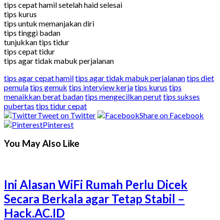
tips cepat hamil setelah haid selesai
tips kurus
tips untuk memanjakan diri
tips tinggi badan
tunjukkan tips tidur
tips cepat tidur
tips agar tidak mabuk perjalanan
tips agar cepat hamil
tips agar tidak mabuk perjalanan
tips diet
pemula
tips gemuk
tips interview kerja
tips kurus
tips
menaikkan berat badan
tips mengecilkan perut
tips sukses
pubertas
tips tidur cepat
Tweet on Twitter
Share on Facebook
Pinterest
You May Also Like
Ini Alasan WiFi Rumah Perlu Dicek
Secara Berkala agar Tetap Stabil –
Hack.AC.ID