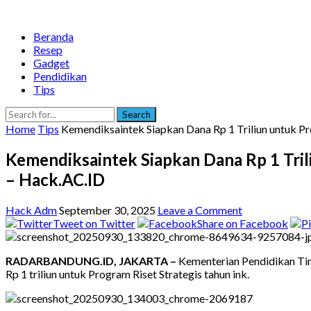
Beranda
Resep
Gadget
Pendidikan
Tips
Search
Home
Tips
Kemendiksaintek Siapkan Dana Rp 1 Triliun untuk Pr
Kemendiksaintek Siapkan Dana Rp 1 Tril
– Hack.AC.ID
Hack Adm
September 30, 2025
Leave a Comment
Tweet on Twitter
Share on Facebook
RADARBANDUNG.ID, JAKARTA –
Kementerian Pendidikan Tin
Rp 1 triliun untuk Program Riset Strategis tahun ink.