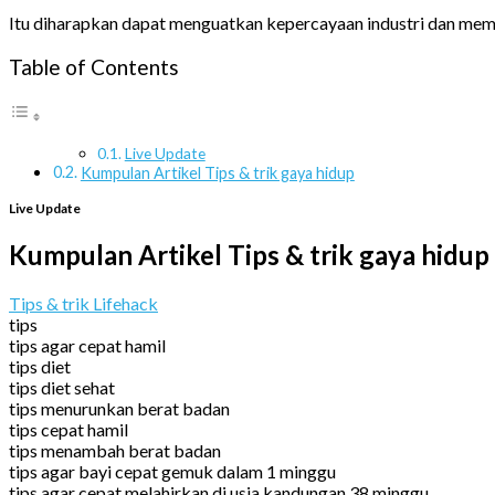
Itu diharapkan dapat menguatkan kepercayaan industri dan memb
Table of Contents
Live Update
Kumpulan Artikel Tips & trik gaya hidup
Live Update
Kumpulan Artikel Tips & trik gaya hidup
Tips & trik Lifehack
tips
tips agar cepat hamil
tips diet
tips diet sehat
tips menurunkan berat badan
tips cepat hamil
tips menambah berat badan
tips agar bayi cepat gemuk dalam 1 minggu
tips agar cepat melahirkan di usia kandungan 38 minggu