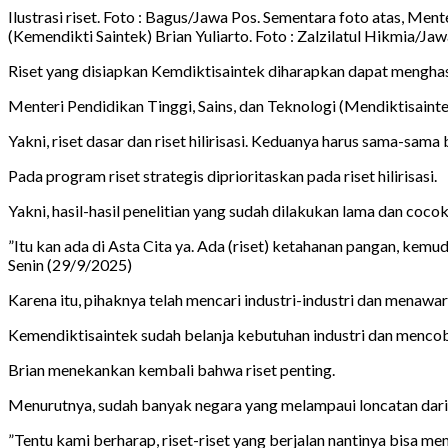
Ilustrasi riset. Foto : Bagus/Jawa Pos. Sementara foto atas, Ment
(Kemendikti Saintek) Brian Yuliarto. Foto : Zalzilatul Hikmia/Ja
Riset yang disiapkan Kemdiktisaintek diharapkan dapat menghasilk
Menteri Pendidikan Tinggi, Sains, dan Teknologi (Mendiktisainte
Yakni, riset dasar dan riset hilirisasi. Keduanya harus sama-sama 
Pada program riset strategis diprioritaskan pada riset hilirisasi.
Yakni, hasil-hasil penelitian yang sudah dilakukan lama dan coco
”Itu kan ada di Asta Cita ya. Ada (riset) ketahanan pangan, kemu
Senin (29/9/2025)
Karena itu, pihaknya telah mencari industri-industri dan menawa
Kemendiktisaintek sudah belanja kebutuhan industri dan mencoba
Brian menekankan kembali bahwa riset penting.
Menurutnya, sudah banyak negara yang melampaui loncatan dari 
”Tentu kami berharap, riset-riset yang berjalan nantinya bisa memp