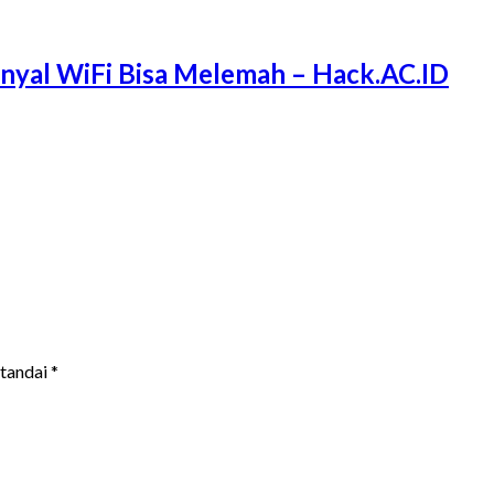
Sinyal WiFi Bisa Melemah – Hack.AC.ID
itandai
*