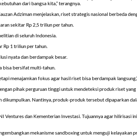
ebutuhan dari bangsa kita,” terangnya.
zan Adziman menjelaskan, riset strategis nasional berbeda dengan
an sekitar Rp 2,5 triliun per tahun.
itian di seluruh Indonesia.
 Rp 1 triliun per tahun.
lusi nyata dan berdampak besar.
a bisa bersifat multi-tahun.
tetapi menajamkan fokus agar hasil riset bisa berdampak langsung,
dengan pihak perguruan tinggi untuk mendeteksi produk riset yang 
lah dikumpulkan. Nantinya, produk-produk tersebut dipaparkan dala
entures dan Kementerian Investasi. Tujuannya agar hilirisasi ini
 mengembangkan mekanisme sandboxing untuk menguji kelayakan p