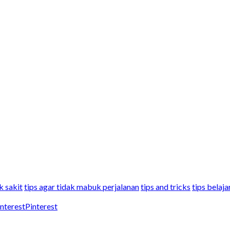
k sakit
tips agar tidak mabuk perjalanan
tips and tricks
tips belaja
Pinterest