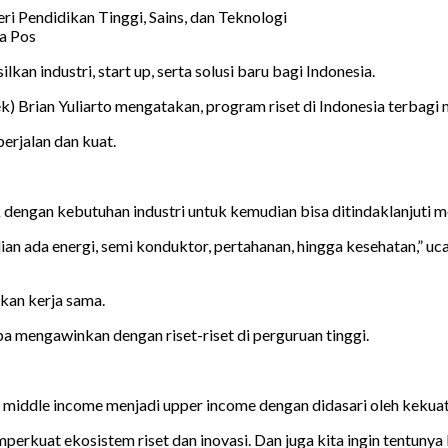
eri Pendidikan Tinggi, Sains, dan Teknologi
wa Pos
an industri, start up, serta solusi baru bagi Indonesia.
k) Brian Yuliarto mengatakan, program riset di Indonesia terbagi 
berjalan dan kuat.
k dengan kebutuhan industri untuk kemudian bisa ditindaklanjuti m
dian ada energi, semi konduktor, pertahanan, hingga kesehatan,” u
rkan kerja sama.
 mengawinkan dengan riset-riset di perguruan tinggi.
middle income menjadi upper income dengan didasari oleh kekuat
erkuat ekosistem riset dan inovasi. Dan juga kita ingin tentunya le