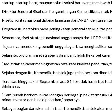
startup-startup baru, maupun solusi-solusi baru yang menjawab k
Direktur Jenderal Riset dan Pengembangan Kemendiktisaintek Fau
Riset prioritas nasional didanai langsung dari APBN dengan anggar
Program itu berfokus pada peningkatan pemerataan kualitas penel
Sementara, riset strategis nasional anggarannya dari LPDP sekitar
Tujuannya, mendukung peneliti unggul agar bisa menghasilkan so
Selain itu, program riset strategis dirancang lebih fleksibel karen
”Jadi tidak sekadar meningkatkan rata-rata kualitas penelitian, 
Sejalan dengan itu, Kemendiktisaintek juga telah berkoordinasi 
Tercatat, hingga akhir September, ada 814 produk hasil riset te
dihilirisasi.
”Kami sudah berkomunikasi dengan berbagai pihak, termasuk BNI V
minat investor dan bisa dipasarkan,” paparnya.
Sebagai bagian dari skema hilirisasi, Kemendiktisaintek akan