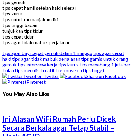
tips gemuk
tips cepat hamil setelah haid selesai
tips kurus
tips untuk memanjakan diri
tips tinggi badan
tunjukkan tips tidur
tips cepat tidur
tips agar tidak mabuk perjalanan
tips agar bayi cepat gemuk dalam 1 minggu
tips agar cepat
haid
tips agar tidak mabuk perjalanan
tips gamis untuk orang
gemuk
tips interview kerja
tips kurus
tips menabung 1 juta per
bulan
tips menulis kreatif
tips move on
tips tinggi
Tweet on Twitter
Share on Facebook
Pinterest
You May Also Like
Ini Alasan WiFi Rumah Perlu Dicek
Secara Berkala agar Tetap Stabil –