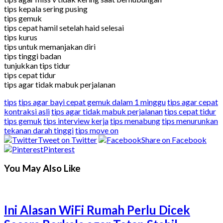
tips kepala sering pusing
tips gemuk
tips cepat hamil setelah haid selesai
tips kurus
tips untuk memanjakan diri
tips tinggi badan
tunjukkan tips tidur
tips cepat tidur
tips agar tidak mabuk perjalanan
tips
tips agar bayi cepat gemuk dalam 1 minggu
tips agar cepat
kontraksi asli
tips agar tidak mabuk perjalanan
tips cepat tidur
tips gemuk
tips interview kerja
tips menabung
tips menurunkan
tekanan darah tinggi
tips move on
Tweet on Twitter
Share on Facebook
Pinterest
You May Also Like
Ini Alasan WiFi Rumah Perlu Dicek