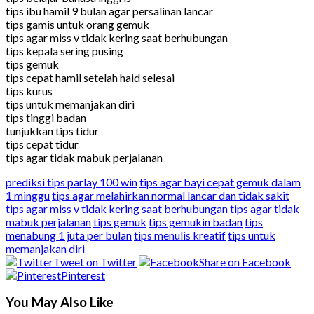
tips ibu hamil 9 bulan agar persalinan lancar
tips gamis untuk orang gemuk
tips agar miss v tidak kering saat berhubungan
tips kepala sering pusing
tips gemuk
tips cepat hamil setelah haid selesai
tips kurus
tips untuk memanjakan diri
tips tinggi badan
tunjukkan tips tidur
tips cepat tidur
tips agar tidak mabuk perjalanan
prediksi tips parlay 100 win
tips agar bayi cepat gemuk dalam
1 minggu
tips agar melahirkan normal lancar dan tidak sakit
tips agar miss v tidak kering saat berhubungan
tips agar tidak
mabuk perjalanan
tips gemuk
tips gemukin badan
tips
menabung 1 juta per bulan
tips menulis kreatif
tips untuk
memanjakan diri
Tweet on Twitter
Share on Facebook
Pinterest
You May Also Like