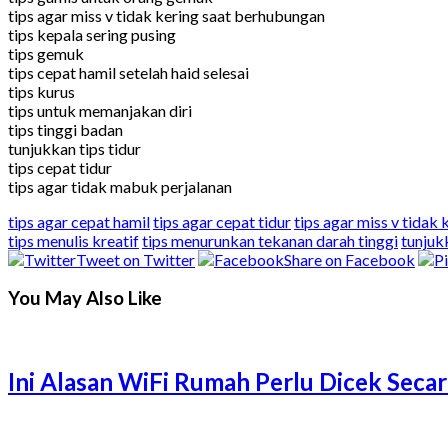
tips agar miss v tidak kering saat berhubungan
tips kepala sering pusing
tips gemuk
tips cepat hamil setelah haid selesai
tips kurus
tips untuk memanjakan diri
tips tinggi badan
tunjukkan tips tidur
tips cepat tidur
tips agar tidak mabuk perjalanan
tips agar cepat hamil
tips agar cepat tidur
tips agar miss v tidak
tips menulis kreatif
tips menurunkan tekanan darah tinggi
tunjukk
Tweet on Twitter
Share on Facebook
You May Also Like
Ini Alasan WiFi Rumah Perlu Dicek Secar