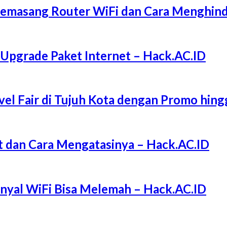
Memasang Router WiFi dan Cara Menghind
 Upgrade Paket Internet – Hack.AC.ID
l Fair di Tujuh Kota dengan Promo hing
 dan Cara Mengatasinya – Hack.AC.ID
Sinyal WiFi Bisa Melemah – Hack.AC.ID