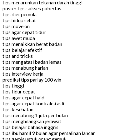
tips menurunkan tekanan darah tinggi
poster tips sukses pubertas
tips diet pemula
tips hidup sehat
tips move on
tips agar cepat tidur
tips awet muda
tips menaikkan berat badan
tips belajar efektif
tips and tricks
tips mengatasi badan lemas
tips menabung harian
tips interview kerja
prediksi tips parlay 100 win
tips tinggi
tips tidur cepat
tips agar cepat haid
tips agar cepat kontraksi asli
tips kesehatan
tips menabung 1 juta per bulan
tips menghilangkan jerawat
tips belajar bahasa inggris
tips ibu hamil 9 bulan agar persalinan lancar
tips gamis untuk orang gemuk