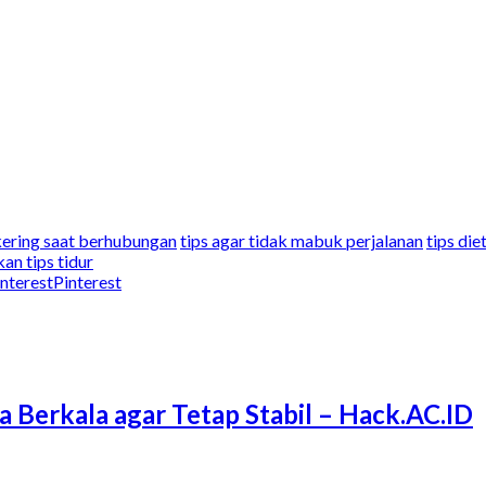
 kering saat berhubungan
tips agar tidak mabuk perjalanan
tips die
an tips tidur
Pinterest
a Berkala agar Tetap Stabil – Hack.AC.ID