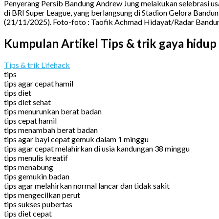
Penyerang Persib Bandung Andrew Jung melakukan selebrasi u
di BRI Super League, yang berlangsung di Stadion Gelora Bandu
(21/11/2025). Foto-foto : Taofik Achmad Hidayat/Radar Bandu
Kumpulan Artikel Tips & trik gaya hidup
Tips & trik Lifehack
tips
tips agar cepat hamil
tips diet
tips diet sehat
tips menurunkan berat badan
tips cepat hamil
tips menambah berat badan
tips agar bayi cepat gemuk dalam 1 minggu
tips agar cepat melahirkan di usia kandungan 38 minggu
tips menulis kreatif
tips menabung
tips gemukin badan
tips agar melahirkan normal lancar dan tidak sakit
tips mengecilkan perut
tips sukses pubertas
tips diet cepat