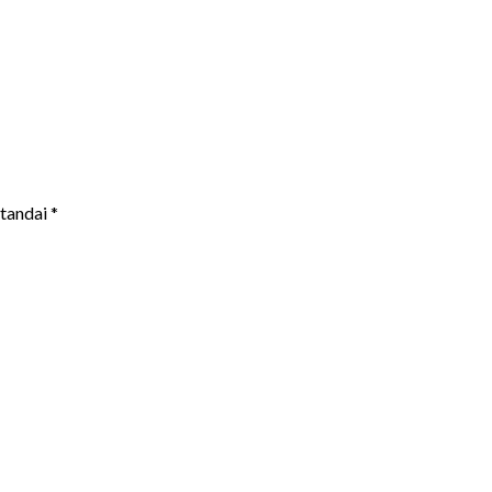
itandai
*