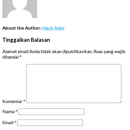
About the Author:
Hack Adm
Tinggalkan Balasan
Alamat email Anda tidak akan dipublikasikan.
Ruas yang wajib
ditandai
*
Komentar
*
Nama
*
Email
*