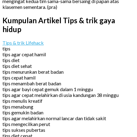
mengingat kedua tim sama-sama bersaing di papan atas
klasemen sementara. (pra)
Kumpulan Artikel Tips & trik gaya
hidup
Tips & trik Lifehack
tips
tips agar cepat hamil
tips diet
tips diet sehat
tips menurunkan berat badan
tips cepat hamil
tips menambah berat badan
tips agar bayi cepat gemuk dalam 1 minggu
tips agar cepat melahirkan di usia kandungan 38 minggu
tips menulis kreatif
tips menabung
tips gemukin badan
tips agar melahirkan normal lancar dan tidak sakit
tips mengecilkan perut
tips sukses pubertas
tips diet cepat