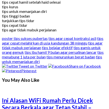
tips cepat hamil setelah haid selesai
tips kurus
tips untuk memanjakan diri
tips tinggi badan
tunjukkan tips tidur
tips cepat tidur
tips agar tidak mabuk perjalanan
poster tips sukses pubertas
tips agar cepat kontraksi asli
tips
agar cepat melahirkan di usia kandungan 38 minggu
tips agar
tidak mabuk perjalanan
tips belajar efektif
tips gamis untuk
orang gemuk
tips ibu hamil 9 bulan agar persalinan lancar
tips
menabung 1 juta per bulan
tips menurunkan berat badan
tips
untuk memanjakan diri
Tweet on Twitter
Share on Facebook
Pinterest
You May Also Like
Ini Alasan WiFi Rumah Perlu Dicek
Secara Berkala agar Tetap Stabil –