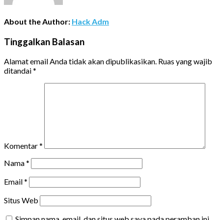
About the Author:
Hack Adm
Tinggalkan Balasan
Alamat email Anda tidak akan dipublikasikan.
Ruas yang wajib
ditandai
*
Komentar
*
Nama
*
Email
*
Situs Web
Simpan nama, email, dan situs web saya pada peramban ini