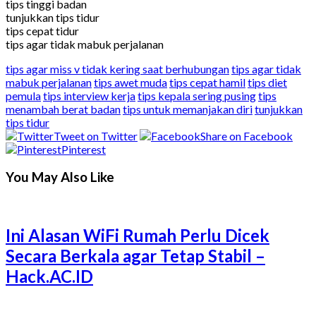
tips tinggi badan
tunjukkan tips tidur
tips cepat tidur
tips agar tidak mabuk perjalanan
tips agar miss v tidak kering saat berhubungan
tips agar tidak
mabuk perjalanan
tips awet muda
tips cepat hamil
tips diet
pemula
tips interview kerja
tips kepala sering pusing
tips
menambah berat badan
tips untuk memanjakan diri
tunjukkan
tips tidur
Tweet on Twitter
Share on Facebook
Pinterest
You May Also Like
Ini Alasan WiFi Rumah Perlu Dicek
Secara Berkala agar Tetap Stabil –
Hack.AC.ID