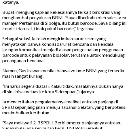
katanya.
Bupati mengungkapkan kekesalannya terkait birokrasi yang
menghambat penyaluran BBM. “Saya diberitahu oleh sales area
manajer Pertamina di Sibolga, itu butuh barcode. Saya bilang ini
kondisi darurat, tidak pakai barcode,” tegasnya.
Sebagai solusi, ia telah mengirimkan surat resmi yang
menyatakan bahwa kondisi darurat bencana dan kendala
jaringan komunikasi menjadi alasan pengecualian penggunaan
barcode untuk pelayanan biosolar, terutama untuk mendukung
penanganan bencana.
Namun, Gus Irawan menilai bahwa volume BBM yang tersedia
masih sangat kurang.
“Ini harus segera diatasi. Kalau tidak, masalahnya bukan hanya
di sini, bisa meluas ke kota Sidempuan,” ujarnya.
Ia menceritakan pengalamannya melihat antrean panjang di
SPBU sepanjang jalan menuju Tapanuli Selatan, yang berpotensi
menimbulkan keributan.
“Saya melewati 2-3 SPBU. Berkilometer panjangnya antrean.
Sudah mulai ada keributan kecil. TNI Polri juga ikut