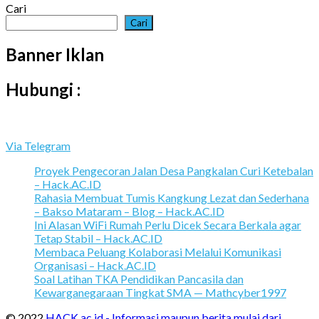
Cari
Cari
Banner Iklan
Hubungi :
Via Telegram
Proyek Pengecoran Jalan Desa Pangkalan Curi Ketebalan
– Hack.AC.ID
Rahasia Membuat Tumis Kangkung Lezat dan Sederhana
– Bakso Mataram – Blog – Hack.AC.ID
Ini Alasan WiFi Rumah Perlu Dicek Secara Berkala agar
Tetap Stabil – Hack.AC.ID
Membaca Peluang Kolaborasi Melalui Komunikasi
Organisasi – Hack.AC.ID
Soal Latihan TKA Pendidikan Pancasila dan
Kewarganegaraan Tingkat SMA — Mathcyber1997
© 2022
HACK.ac.id - Informasi maupun berita mulai dari