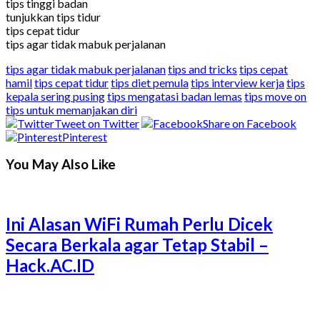
tips tinggi badan
tunjukkan tips tidur
tips cepat tidur
tips agar tidak mabuk perjalanan
tips agar tidak mabuk perjalanan
tips and tricks
tips cepat
hamil
tips cepat tidur
tips diet pemula
tips interview kerja
tips
kepala sering pusing
tips mengatasi badan lemas
tips move on
tips untuk memanjakan diri
Tweet on Twitter
Share on Facebook
Pinterest
You May Also Like
Ini Alasan WiFi Rumah Perlu Dicek
Secara Berkala agar Tetap Stabil –
Hack.AC.ID