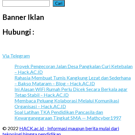
Cari
Banner Iklan
Hubungi :
Via Telegram
Proyek Pengecoran Jalan Desa Pangkalan Curi Ketebalan
– Hack.AC.ID
Rahasia Membuat Tumis Kangkung Lezat dan Sederhana
– Bakso Mataram – Blog – Hack.AC.ID
Ini Alasan WiFi Rumah Perlu Dicek Secara Berkala agar
Tetap Stabil – Hack.AC.ID
Membaca Peluang Kolaborasi Melalui Komunikasi
Organisasi – Hack.AC.ID
Soal Latihan TKA Pendidikan Pancasila dan
Kewarganegaraan Tingkat SMA — Mathcyber1997
© 2022
HACK.ac.id - Informasi maupun berita mulai dari
teknologi hingga pendidikan.