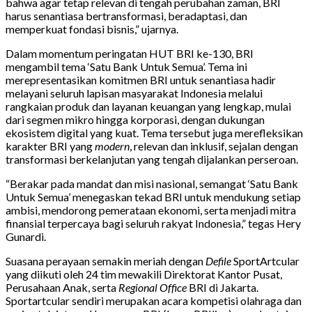
bahwa agar tetap relevan di tengah perubahan zaman, BRI
harus senantiasa bertransformasi, beradaptasi, dan
memperkuat fondasi bisnis,” ujarnya.
Dalam momentum peringatan HUT BRI ke-130, BRI
mengambil tema ‘Satu Bank Untuk Semua’. Tema ini
merepresentasikan komitmen BRI untuk senantiasa hadir
melayani seluruh lapisan masyarakat Indonesia melalui
rangkaian produk dan layanan keuangan yang lengkap, mulai
dari segmen mikro hingga korporasi, dengan dukungan
ekosistem digital yang kuat. Tema tersebut juga merefleksikan
karakter BRI yang
modern
, relevan dan inklusif, sejalan dengan
transformasi berkelanjutan yang tengah dijalankan perseroan.
“Berakar pada mandat dan misi nasional, semangat ‘Satu Bank
Untuk Semua’ menegaskan tekad BRI untuk mendukung setiap
ambisi, mendorong pemerataan ekonomi, serta menjadi mitra
finansial terpercaya bagi seluruh rakyat Indonesia,” tegas Hery
Gunardi.
Suasana perayaan semakin meriah dengan
Defile
SportArtcular
yang diikuti oleh 24 tim mewakili Direktorat Kantor Pusat,
Perusahaan Anak, serta
Regional Office
BRI di Jakarta.
Sportartcular sendiri merupakan acara kompetisi olahraga dan