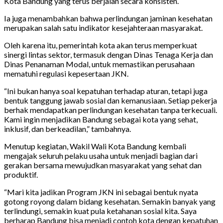
Kota Bandung yang terus berjalan secara konsisten.
Ia juga menambahkan bahwa perlindungan jaminan kesehatan
merupakan salah satu indikator kesejahteraan masyarakat.
Oleh karena itu, pemerintah kota akan terus memperkuat
sinergi lintas sektor, termasuk dengan Dinas Tenaga Kerja dan
Dinas Penanaman Modal, untuk memastikan perusahaan
mematuhi regulasi kepesertaan JKN.
“Ini bukan hanya soal kepatuhan terhadap aturan, tetapi juga
bentuk tanggung jawab sosial dan kemanusiaan. Setiap pekerja
berhak mendapatkan perlindungan kesehatan tanpa terkecuali.
Kami ingin menjadikan Bandung sebagai kota yang sehat,
inklusif, dan berkeadilan,” tambahnya.
Menutup kegiatan, Wakil Wali Kota Bandung kembali
mengajak seluruh pelaku usaha untuk menjadi bagian dari
gerakan bersama mewujudkan masyarakat yang sehat dan
produktif.
“Mari kita jadikan Program JKN ini sebagai bentuk nyata
gotong royong dalam bidang kesehatan. Semakin banyak yang
terlindungi, semakin kuat pula ketahanan sosial kita. Saya
berharap Bandung bisa menjadi contoh kota dengan kepatuhan