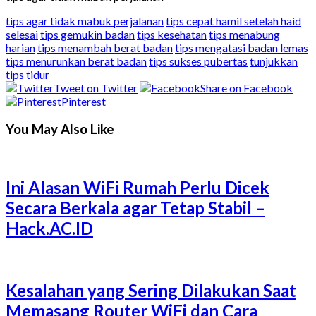
tips agar tidak mabuk perjalanan
tips cepat hamil setelah haid
selesai
tips gemukin badan
tips kesehatan
tips menabung
harian
tips menambah berat badan
tips mengatasi badan lemas
tips menurunkan berat badan
tips sukses pubertas
tunjukkan
tips tidur
Tweet on Twitter
Share on Facebook
Pinterest
You May Also Like
Ini Alasan WiFi Rumah Perlu Dicek
Secara Berkala agar Tetap Stabil –
Hack.AC.ID
Kesalahan yang Sering Dilakukan Saat
Memasang Router WiFi dan Cara