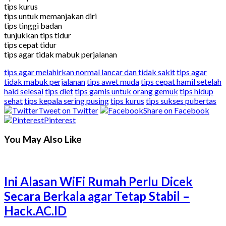
tips kurus
tips untuk memanjakan diri
tips tinggi badan
tunjukkan tips tidur
tips cepat tidur
tips agar tidak mabuk perjalanan
tips agar melahirkan normal lancar dan tidak sakit
tips agar
tidak mabuk perjalanan
tips awet muda
tips cepat hamil setelah
haid selesai
tips diet
tips gamis untuk orang gemuk
tips hidup
sehat
tips kepala sering pusing
tips kurus
tips sukses pubertas
Tweet on Twitter
Share on Facebook
Pinterest
You May Also Like
Ini Alasan WiFi Rumah Perlu Dicek
Secara Berkala agar Tetap Stabil –
Hack.AC.ID