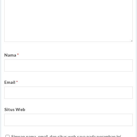
Nama
*
Email
*
Situs Web
Simpan nama, email, dan situs web saya pada peramban ini