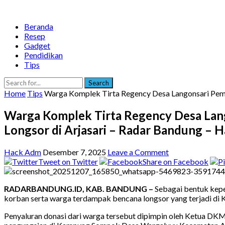
Beranda
Resep
Gadget
Pendidikan
Tips
Search
Home
Tips
Warga Komplek Tirta Regency Desa Langonsari Peme
Warga Komplek Tirta Regency Desa Lan
Longsor di Arjasari – Radar Bandung – 
Hack Adm
Desember 7, 2025
Leave a Comment
Tweet on Twitter
Share on Facebook
RADARBANDUNG.ID, KAB. BANDUNG –
Sebagai bentuk kep
korban serta warga terdampak bencana longsor yang terjadi d
Penyaluran donasi dari warga tersebut dipimpin oleh Ketua DK