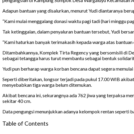
pengungsian di Kampung Sompok Desa Wargaluyu Kecamatan Ar
Adapun bantuan yang disalurkan, menurut Yudi diantaranya berup
“Kami mulai menggalang donasi waktu pagi tadi (hari minggu pagi)
Tak ketinggalan, dalam penyaluran bantuan tersebut, Yudi bersa
“Kami haturkan banyak terimakasih kepada warga atas bantuan 
Ditambahkannya, Komplek Tirta Regency yang bersomisili di Desa 
sebagai tetangga harus turut membantu sebagai bentuk solidarit
Yudi pun berharap warga korban bencana dapat segera memulai 
Seperti diberitakan, longsor terjadi pada pukul 17.00 WIB akiba
menyebabkan tiga warga belum ditemukan.
Akibat bencana ini, sekurangnya ada 762 jiwa yang terpaksa meng
sekitar 40 cm.
Data pengungsi menunjukkan adanya kelompok rentan seperti bayi,
Table of Contents