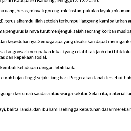
jasari Kabupaten Bandung, Minggu (7/12/2025).
a uang, beras, minyak goreng, mie instan, pakaian layak, minuman
, terus alhamdulillah setelah terkumpul langsung kami salurkan ama
ma pengurus lainnya turut menjenguk salah seorang korban musibah
dan kepeduliannya. Semoga apa yang disalurkan dapat meringank
Langonsari merupakan lokasi yang relatif tak jauh dari titik loka
as dan kepekaan sosial.
kembali kehidupan dengan lebih baik.
t curah hujan tinggi sejak siang hari. Pergerakan tanah tersebut 
ungsi ke rumah saudara atau warga sekitar. Selain itu, material l
 balita, lansia, dan ibu hamil sehingga kebutuhan dasar mereka ha