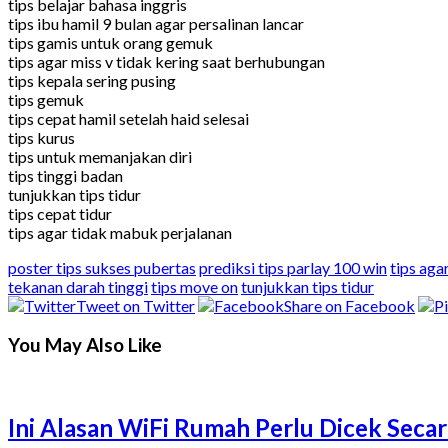
tips belajar bahasa inggris
tips ibu hamil 9 bulan agar persalinan lancar
tips gamis untuk orang gemuk
tips agar miss v tidak kering saat berhubungan
tips kepala sering pusing
tips gemuk
tips cepat hamil setelah haid selesai
tips kurus
tips untuk memanjakan diri
tips tinggi badan
tunjukkan tips tidur
tips cepat tidur
tips agar tidak mabuk perjalanan
poster tips sukses pubertas
prediksi tips parlay 100 win
tips aga
tekanan darah tinggi
tips move on
tunjukkan tips tidur
Tweet on Twitter
Share on Facebook
You May Also Like
Ini Alasan WiFi Rumah Perlu Dicek Secar