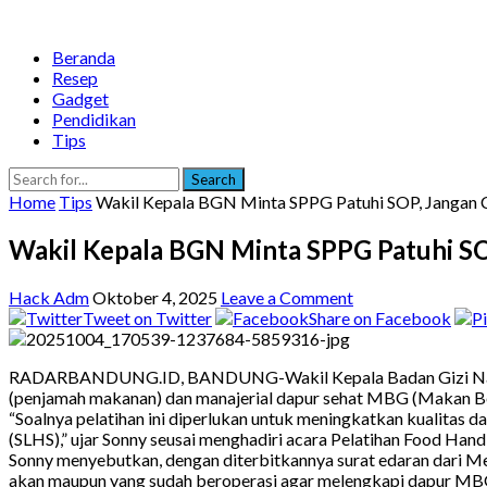
Beranda
Resep
Gadget
Pendidikan
Tips
Search
Home
Tips
Wakil Kepala BGN Minta SPPG Patuhi SOP, Jangan 
Wakil Kepala BGN Minta SPPG Patuhi SO
Hack Adm
Oktober 4, 2025
Leave a Comment
Tweet on Twitter
Share on Facebook
RADARBANDUNG.ID, BANDUNG-Wakil Kepala Badan Gizi Nasional
(penjamah makanan) dan manajerial dapur sehat MBG (Makan Ber
“Soalnya pelatihan ini diperlukan untuk meningkatkan kualitas d
(SLHS),” ujar Sonny seusai menghadiri acara Pelatihan Food Han
Sonny menyebutkan, dengan diterbitkannya surat edaran dari M
akan maupun yang sudah beroperasi agar melengkapi dapur MBG