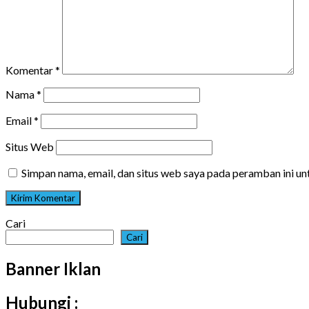
Komentar
*
Nama
*
Email
*
Situs Web
Simpan nama, email, dan situs web saya pada peramban ini u
Cari
Cari
Banner Iklan
Hubungi :