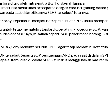
 bisa ditiru oleh mitra-mitra BGN di daerah lainnya.
i mari kita melakukan percepatan dengan cara bergabung dalam p
n pada saat diterbitkannya SLHS tersebut,” tuturnya.
ny, kejadian ini menjadi instropeksi buat SPPG untuk memperha
PPG untuk tetap mematuhi Standard Operating Procedure (SOP) yang
sudah ada SOP-nya, misalkan seperti SOP penerimaan barang SOP
a.
al.MBG, Sony meminta seluruh SPPG agar tetap mematuhi ketentua
 tersebut. Seperti SOP penggunaan APD pada saat di dalam SPPG,
pala. Kemudian di dalam SPPG itu harus menggunakan masker dan s