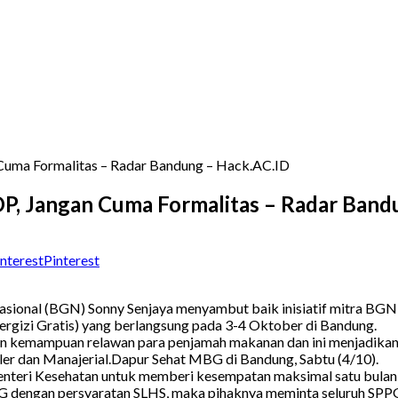
Cuma Formalitas – Radar Bandung – Hack.AC.ID
P, Jangan Cuma Formalitas – Radar Band
Pinterest
 (BGN) Sonny Senjaya menyambut baik inisiatif mitra BGN di 
gizi Gratis) yang berlangsung pada 3-4 Oktober di Bandung.
an kemampuan relawan para penjamah makanan dan ini menjadikan sa
dler dan Manajerial.Dapur Sehat MBG di Bandung, Sabtu (4/10).
enteri Kesehatan untuk memberi kesempatan maksimal satu bulan
 dengan persyaratan SLHS, maka pihaknya meminta seluruh SPPG