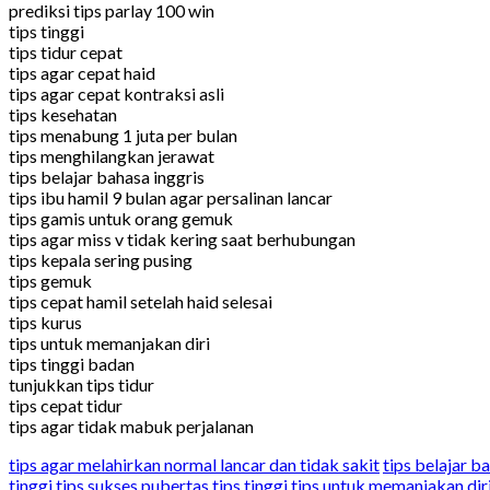
prediksi tips parlay 100 win
tips tinggi
tips tidur cepat
tips agar cepat haid
tips agar cepat kontraksi asli
tips kesehatan
tips menabung 1 juta per bulan
tips menghilangkan jerawat
tips belajar bahasa inggris
tips ibu hamil 9 bulan agar persalinan lancar
tips gamis untuk orang gemuk
tips agar miss v tidak kering saat berhubungan
tips kepala sering pusing
tips gemuk
tips cepat hamil setelah haid selesai
tips kurus
tips untuk memanjakan diri
tips tinggi badan
tunjukkan tips tidur
tips cepat tidur
tips agar tidak mabuk perjalanan
tips agar melahirkan normal lancar dan tidak sakit
tips belajar b
tinggi
tips sukses pubertas
tips tinggi
tips untuk memanjakan dir