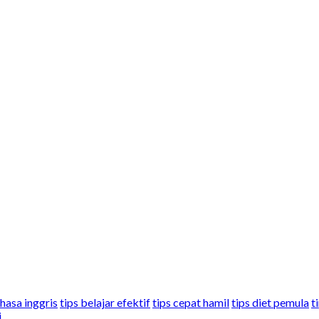
ahasa inggris
tips belajar efektif
tips cepat hamil
tips diet pemula
t
i