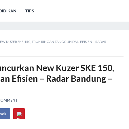
DIDIKAN
TIPS
W KUZER SKE 150, TRUK RINGAN TANGGUH DAN EFISIEN – RADAR
uncurkan New Kuzer SKE 150,
an Efisien – Radar Bandung –
 COMMENT
book