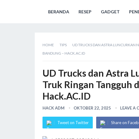
BERANDA
RESEP
GADGET
PEN
HOME
TIPS
UD TRUCKS DAN ASTRA LUNCURKAN NE
BANDUNG – HACK.AC.ID
UD Trucks dan Astra L
Truk Ringan Tangguh d
Hack.AC.ID
HACK ADM
OKTOBER 22, 2025
LEAVE A
Tweet on Twitter
Share on Face