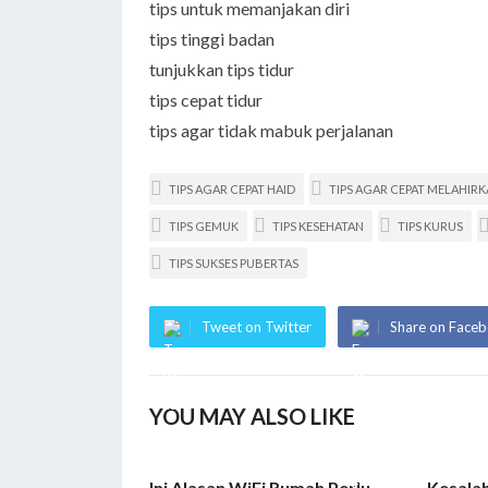
tips untuk memanjakan diri
tips tinggi badan
tunjukkan tips tidur
tips cepat tidur
tips agar tidak mabuk perjalanan
TIPS AGAR CEPAT HAID
TIPS AGAR CEPAT MELAHIR
TIPS GEMUK
TIPS KESEHATAN
TIPS KURUS
TIPS SUKSES PUBERTAS
Tweet on Twitter
Share on Face
YOU MAY ALSO LIKE
Ini Alasan WiFi Rumah Perlu
Kesalah