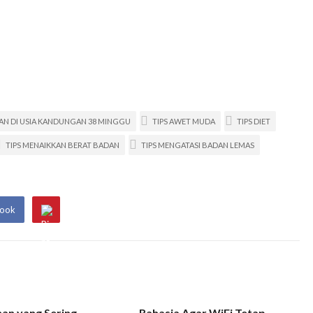
KAN DI USIA KANDUNGAN 38 MINGGU
TIPS AWET MUDA
TIPS DIET
TIPS MENAIKKAN BERAT BADAN
TIPS MENGATASI BADAN LEMAS
book
an yang Sering
Rahasia Agar WiFi Tetap