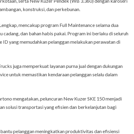
erkotaan, serta New Kuzer Pendek (WB 3.360) dengan karoseri
tambangan, konstruksi, dan perkebunan.
 Lengkap, mencakup program Full Maintenance selama dua
ku cadang, dan bahan habis pakai. Program ini berlaku di seluruh
ngle ID yang memudahkan pelanggan melakukan perawatan di
Trucks juga memperkuat layanan purna jual dengan dukungan
ervice untuk memastikan kendaraan pelanggan selalu dalam
artono mengatakan, peluncuran New Kuzer SKE 150 menjadi
olusi transportasi yang efisien dan berkelanjutan bagi
bantu pelanggan meningkatkan produktivitas dan efisiensi