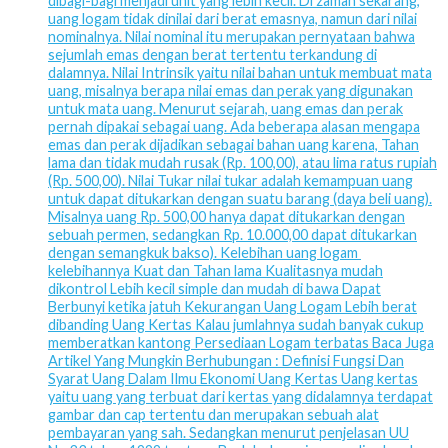
dibagi-bagi menjadi unit yang lebih kecil. Di zaman sekarang,
uang logam tidak dinilai dari berat emasnya, namun dari nilai
nominalnya. Nilai nominal itu merupakan pernyataan bahwa
sejumlah emas dengan berat tertentu terkandung di
dalamnya. Nilai Intrinsik yaitu nilai bahan untuk membuat mata
uang, misalnya berapa nilai emas dan perak yang digunakan
untuk mata uang. Menurut sejarah, uang emas dan perak
pernah dipakai sebagai uang. Ada beberapa alasan mengapa
emas dan perak dijadikan sebagai bahan uang karena, Tahan
lama dan tidak mudah rusak (Rp. 100,00), atau lima ratus rupiah
(Rp. 500,00). Nilai Tukar nilai tukar adalah kemampuan uang
untuk dapat ditukarkan dengan suatu barang (daya beli uang).
Misalnya uang Rp. 500,00 hanya dapat ditukarkan dengan
sebuah permen, sedangkan Rp. 10.000,00 dapat ditukarkan
dengan semangkuk bakso). Kelebihan uang logam
kelebihannya Kuat dan Tahan lama Kualitasnya mudah
dikontrol Lebih kecil simple dan mudah di bawa Dapat
Berbunyi ketika jatuh Kekurangan Uang Logam Lebih berat
dibanding Uang Kertas Kalau jumlahnya sudah banyak cukup
memberatkan kantong Persediaan Logam terbatas Baca Juga
Artikel Yang Mungkin Berhubungan : Definisi Fungsi Dan
Syarat Uang Dalam Ilmu Ekonomi Uang Kertas Uang kertas
yaitu uang yang terbuat dari kertas yang didalamnya terdapat
gambar dan cap tertentu dan merupakan sebuah alat
pembayaran yang sah. Sedangkan menurut penjelasan UU