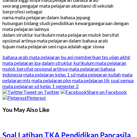
seorang pengajar mata pelajaran akuntansi di sekolah
berprofesi sebagai
nama mata pelajaran dalam bahasa jepang
hubungan bidang studi pendidikan kewarganegaraan dengan
mata pelajaran lainnya
dalam struktur kurikulum mata pelajaran mulok bersifat
opsional artinya mata pelajaran dalam bahasa arab
tujuan mata pelajaran seni rupa adalah agar siswa
bahasa arab mata pelajaran
bu ani memberikan tes ujian akhir
mata pelajaran ipa
dalam struktur kurikulum mata pelajaran
mulok bersifat opsional artinya
mata pelajaran bahasa
indonesia
mata pelajaran kelas 1 sd
mata pelajaran kuliah
mata
pelajaran mts
mata pelajaran pkn
mata pelajaran tik
soal semua
mata pelajaran sd kelas 1 semester 2
Tweet on Twitter
Share on Facebook
Pinterest
You May Also Like
Soal Latihan TKA Pendidikan Pancasila