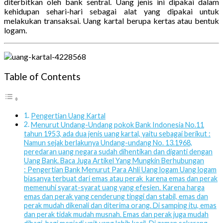
diterbitkan oleh bank sentral. Uang jenis ini dipakai dalam
kehidupan sehari-hari sebagai alat yang dipakai untuk
melakukan transaksai. Uang kartal berupa kertas atau bentuk
logam.
Table of Contents
Pengertian Uang Kartal
Menurut Undang-Undang pokok Bank Indonesia No.11
tahun 1953, ada dua jenis uang kartal, yaitu sebagai berikut :
Namun sejak berlakunya Undang-undang No. 13.1968,
peredaran uang negara sudah dihentikan dan diganti dengan
Uang Bank. Baca Juga Artikel Yang Mungkin Berhubungan
: Pengertian Bank Menurut Para Ahli Uang logam Uang logam
biasanya terbuat dari emas atau perak karena emas dan perak
memenuhi syarat-syarat uang yang efesien. Karena harga
emas dan perak yang cenderung tinggi dan stabil, emas dan
perak mudah dikenali dan diterima orang. Di samping itu, emas
dan perak tidak mudah musnah. Emas dan perak juga mudah