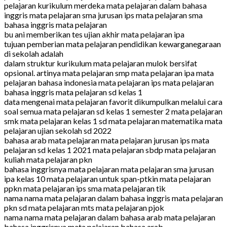
pelajaran kurikulum merdeka mata pelajaran dalam bahasa
inggris mata pelajaran sma jurusan ips mata pelajaran sma
bahasa inggris mata pelajaran
bu ani memberikan tes ujian akhir mata pelajaran ipa
tujuan pemberian mata pelajaran pendidikan kewarganegaraan
di sekolah adalah
dalam struktur kurikulum mata pelajaran mulok bersifat
opsional. artinya mata pelajaran smp mata pelajaran ipa mata
pelajaran bahasa indonesia mata pelajaran ips mata pelajaran
bahasa inggris mata pelajaran sd kelas 1
data mengenai mata pelajaran favorit dikumpulkan melalui cara
soal semua mata pelajaran sd kelas 1 semester 2 mata pelajaran
smk mata pelajaran kelas 1 sd mata pelajaran matematika mata
pelajaran ujian sekolah sd 2022
bahasa arab mata pelajaran mata pelajaran jurusan ips mata
pelajaran sd kelas 1 2021 mata pelajaran sbdp mata pelajaran
kuliah mata pelajaran pkn
bahasa inggrisnya mata pelajaran mata pelajaran sma jurusan
ipa kelas 10 mata pelajaran untuk span-ptkin mata pelajaran
ppkn mata pelajaran ips sma mata pelajaran tik
nama nama mata pelajaran dalam bahasa inggris mata pelajaran
pkn sd mata pelajaran mts mata pelajaran pjok
nama nama mata pelajaran dalam bahasa arab mata pelajaran
bahasa inggrisnya mata pelajaran bahasa arab