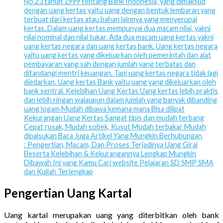
No.23 tahun 1999 tentang Bank Indonesia, yang dimaksud
dengan uang kertas yaitu uang dengan bentuk lembaran yang
terbuat dari kertas atau bahan lainnya yang menyerupai
kertas. Dalam uang kertas mempunyai dua macam nilai, yakni
nilai nominal dan nilai tukar. Ada dua macam uang kertas yakni
uang kertas negara dan uang kertas bank. Uang kertas negara
yaitu uang kertas yang dikeluarkan oleh pemerintah dan alat
pembayaran yang sah dengan jumlah yang terbatas dan
ditandangi mentri keuangan. Tapi uang kertas negara tidak lagi
diedarkan. Uang kertas Bank yaitu uang yang dikeluarkan oleh
bank sentral. Kelebihan Uang Kertas Uang kertas lebih praktis
dan lebih ringan walaupun dalam jumlah yang banyak dibanding
uang logam Mudah dibawa kemana mana Bisa dilipat
Kekurangan Uang Kertas Sangat tipis dan mudah terbang
Cepat rusak, Mudah sobek, Kusut Mudah terbakar Mudah
dipalsukan Baca Juga Artikel Yang Mungkin Berhubungan
: Pengertian, Macam, Dan Proses Terjadinya Uang Giral
Beserta Kelebihan & Kekurangannya Lengkap Mungkin
Dibawah Ini yang Kamu Cari website Pelajaran SD SMP SMA
dan Kuliah Terlengkap
Pengertian Uang Kartal
Uang kartal merupakan uang yang diterbitkan oleh bank