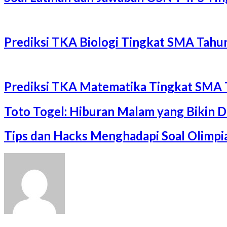
Prediksi TKA Biologi Tingkat SMA Tah
Prediksi TKA Matematika Tingkat SMA 
Toto Togel: Hiburan Malam yang Bikin 
Tips dan Hacks Menghadapi Soal Olimp