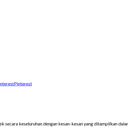
Pinterest
jek secara keseluruhan dengan kesan-kesan yang ditampilkan dalam