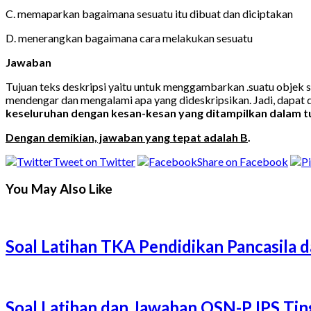
C. memaparkan bagaimana sesuatu itu dibuat dan diciptakan
D. menerangkan bagaimana cara melakukan sesuatu
Jawaban
Tujuan teks deskripsi yaitu untuk menggambarkan .suatu objek 
mendengar dan mengalami apa yang dideskripsikan. Jadi, dapat d
keseluruhan dengan kesan-kesan yang ditampilkan dalam tul
Dengan demikian, jawaban yang tepat adalah B
.
Tweet on Twitter
Share on Facebook
You May Also Like
Soal Latihan TKA Pendidikan Pancasil
Soal Latihan dan Jawaban OSN-P IPS T