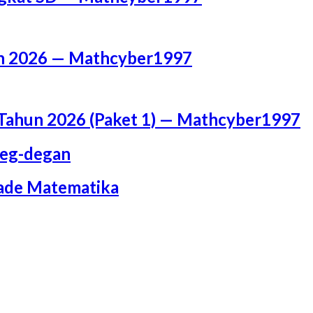
un 2026 — Mathcyber1997
Tahun 2026 (Paket 1) — Mathcyber1997
Deg-degan
iade Matematika