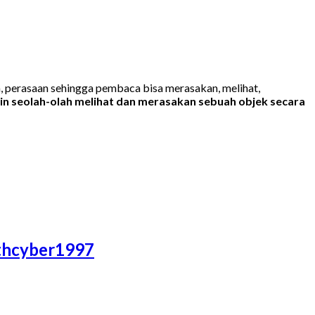
, perasaan sehingga pembaca bisa merasakan, melihat,
ain seolah-olah melihat dan merasakan sebuah objek secara
athcyber1997