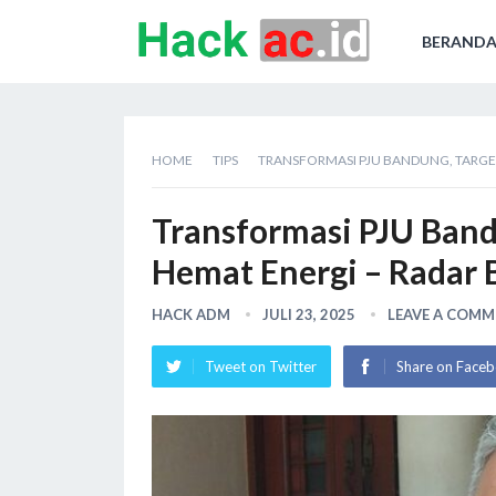
BERAND
HOME
TIPS
TRANSFORMASI PJU BANDUNG, TARGET
Transformasi PJU Band
Hemat Energi – Radar 
HACK ADM
JULI 23, 2025
LEAVE A COM
Tweet on Twitter
Share on Face