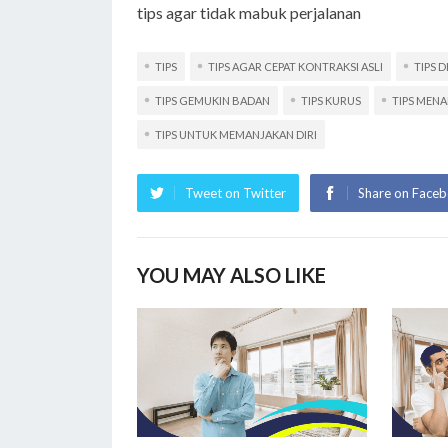
tips agar tidak mabuk perjalanan
TIPS
TIPS AGAR CEPAT KONTRAKSI ASLI
TIPS D
TIPS GEMUKIN BADAN
TIPS KURUS
TIPS MENA
TIPS UNTUK MEMANJAKAN DIRI
Tweet on Twitter
Share on Face
YOU MAY ALSO LIKE