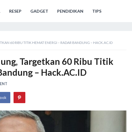
A
RESEP
GADGET
PENDIDIKAN
TIPS
KAN 60 RIBU TITIK HEMAT ENERGI – RADAR BANDUNG – HACK.AC.ID
ung, Targetkan 60 Ribu Titik
Bandung – Hack.AC.ID
MENT
book