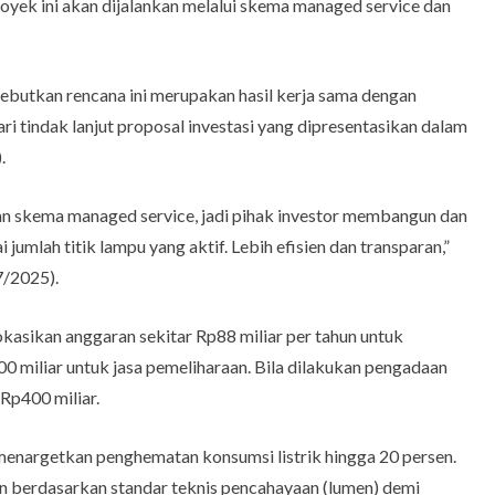
yek ini akan dijalankan melalui skema managed service dan
utkan rencana ini merupakan hasil kerja sama dengan
ri tindak lanjut proposal investasi yang dipresentasikan dalam
.
an skema managed service, jadi pihak investor membangun dan
mlah titik lampu yang aktif. Lebih efisien dan transparan,”
7/2025).
asikan anggaran sekitar Rp88 miliar per tahun untuk
0 miliar untuk jasa pemeliharaan. Bila dilakukan pengadaan
Rp400 miliar.
menargetkan penghematan konsumsi listrik hingga 20 persen.
kan berdasarkan standar teknis pencahayaan (lumen) demi