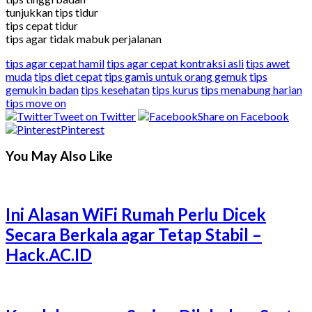
tunjukkan tips tidur
tips cepat tidur
tips agar tidak mabuk perjalanan
tips agar cepat hamil
tips agar cepat kontraksi asli
tips awet
muda
tips diet cepat
tips gamis untuk orang gemuk
tips
gemukin badan
tips kesehatan
tips kurus
tips menabung harian
tips move on
Tweet on Twitter
Share on Facebook
Pinterest
You May Also Like
Ini Alasan WiFi Rumah Perlu Dicek
Secara Berkala agar Tetap Stabil –
Hack.AC.ID