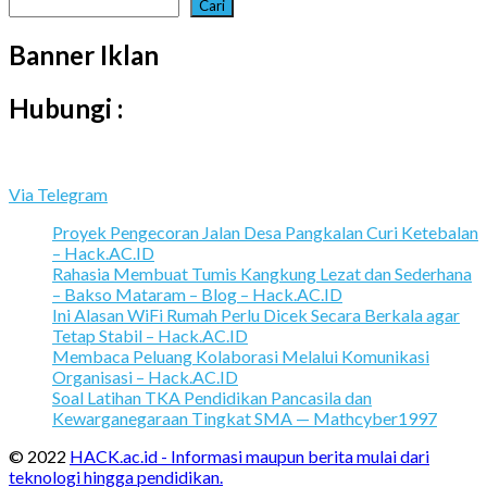
Cari
Banner Iklan
Hubungi :
Via Telegram
Proyek Pengecoran Jalan Desa Pangkalan Curi Ketebalan
– Hack.AC.ID
Rahasia Membuat Tumis Kangkung Lezat dan Sederhana
– Bakso Mataram – Blog – Hack.AC.ID
Ini Alasan WiFi Rumah Perlu Dicek Secara Berkala agar
Tetap Stabil – Hack.AC.ID
Membaca Peluang Kolaborasi Melalui Komunikasi
Organisasi – Hack.AC.ID
Soal Latihan TKA Pendidikan Pancasila dan
Kewarganegaraan Tingkat SMA — Mathcyber1997
© 2022
HACK.ac.id - Informasi maupun berita mulai dari
teknologi hingga pendidikan.