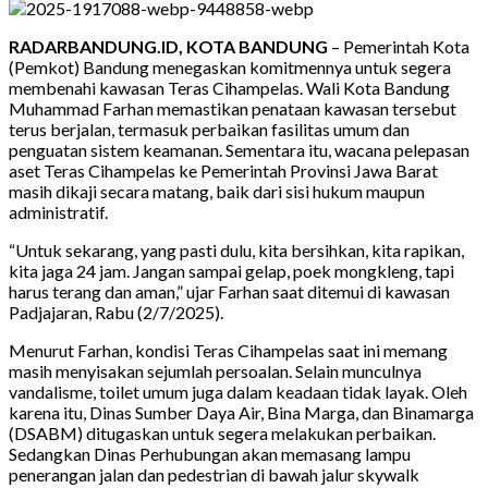
RADARBANDUNG.ID, KOTA BANDUNG
– Pemerintah Kota
(Pemkot) Bandung menegaskan komitmennya untuk segera
membenahi kawasan Teras Cihampelas. Wali Kota Bandung
Muhammad Farhan memastikan penataan kawasan tersebut
terus berjalan, termasuk perbaikan fasilitas umum dan
penguatan sistem keamanan. Sementara itu, wacana pelepasan
aset Teras Cihampelas ke Pemerintah Provinsi Jawa Barat
masih dikaji secara matang, baik dari sisi hukum maupun
administratif.
“Untuk sekarang, yang pasti dulu, kita bersihkan, kita rapikan,
kita jaga 24 jam. Jangan sampai gelap, poek mongkleng, tapi
harus terang dan aman,” ujar Farhan saat ditemui di kawasan
Padjajaran, Rabu (2/7/2025).
Menurut Farhan, kondisi Teras Cihampelas saat ini memang
masih menyisakan sejumlah persoalan. Selain munculnya
vandalisme, toilet umum juga dalam keadaan tidak layak. Oleh
karena itu, Dinas Sumber Daya Air, Bina Marga, dan Binamarga
(DSABM) ditugaskan untuk segera melakukan perbaikan.
Sedangkan Dinas Perhubungan akan memasang lampu
penerangan jalan dan pedestrian di bawah jalur skywalk