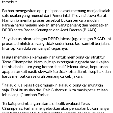
tersebut.
Farhan menegaskan opsi pelepasan aset memang menjadi salah
satu usulan yang muncul dari Pemerintah Provinsi Jawa Barat.
Namun, ia menilai proses tersebut bukan perkara mudah
karena harus melalui mekanisme yang panjang dan melibatkan
DPRD serta Badan Keuangan dan Aset Daerah (BKAD).
“Saya harus bicara dengan DPRD, bicara juga dengan BKAD. Ini
proses administrasi yang tidak sederhana. Jadi sambil berjalan,
kita rapikan dulu semuanya,” tegasnya.
Ia juga membuka kemungkinan untuk membongkar struktur
Teras Cihampelas. Namun, itu pun tergantung pada hasil kajian
teknis dan hukum yang komprehensif. Menurutnya, keputusan
apapun terkait nasib skywalk itu tidak bisa diambil sepihak dan
harus melibatkan seluruh pemangku kebijakan.
“Kalau dijual jelas tidak mungkin, kalau dibongkar mungkin
saja. Tapi itu usulan dari Pak Gubernur. Kita masih perlu telaah
lebih lanjut,” tambah Farhan.
Terkait pertimbangan utama di balik evaluasi Teras
Cihampelas, Farhan menyebutkan akar persoalan bukan hanya
soal kemacetan atau fungsionalitas, melainkan lebih kepada