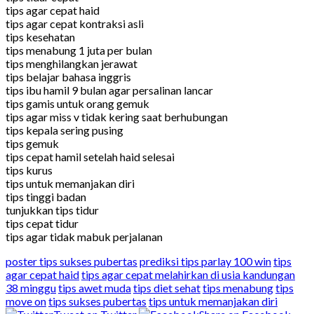
tips agar cepat haid
tips agar cepat kontraksi asli
tips kesehatan
tips menabung 1 juta per bulan
tips menghilangkan jerawat
tips belajar bahasa inggris
tips ibu hamil 9 bulan agar persalinan lancar
tips gamis untuk orang gemuk
tips agar miss v tidak kering saat berhubungan
tips kepala sering pusing
tips gemuk
tips cepat hamil setelah haid selesai
tips kurus
tips untuk memanjakan diri
tips tinggi badan
tunjukkan tips tidur
tips cepat tidur
tips agar tidak mabuk perjalanan
poster tips sukses pubertas
prediksi tips parlay 100 win
tips
agar cepat haid
tips agar cepat melahirkan di usia kandungan
38 minggu
tips awet muda
tips diet sehat
tips menabung
tips
move on
tips sukses pubertas
tips untuk memanjakan diri