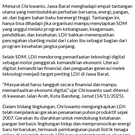
Menurut Chriswanto, Jawa Barat menghadapi empat tantangan
utama yang membutuhkan perhatian bersama, energi, pangan,
air, dan logam bahan baku berenergi tinggi. Tantangan ini,
hanya bisa dihadapi jika organisasi mampu menyiapkan SDM
yang unggul melalui program kebangsaan, keagamaan,
pendidikan, dan kesehatan. LDII bahkan menempatkan
pencegahan stunting mulai dari calon ibu sebagai bagian dari
program kesehatan jangka panjang.
Selain SDM, LDII mendorong pemanfaatan teknologi digital
sebagai motor penggerak kemandirian ekonomi. Literasi
digital, kemandirian finansial, dan penguatan generasi melek
teknologi menjadi target penting LDII di Jawa Barat.
“Masyarakat harus tangguh secara finansial dan mampu
memanfaatkan ekonomi digital,” ujar Chriswanto saat ditemui
di kawasan Jalan Aceh, Kota Bandung, Jumat (14/11/2025).
Dalam bidang lingkungan, Chriswanto mengungkapkan LDII
telah menjalankan gerakan penanaman pohon produktif sejak
2007. Gerakan itu diarahkan untuk mendukung ketahanan
pangan berbasis lingkungan hidup dan mempromosikan energi
baru terbarukan, termasuk pembangunan pusat listrik tenaga
mikro di sejumlah daerah. LDII juga mengembangkan ekonomi