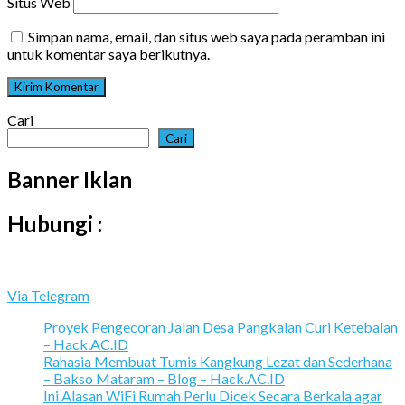
Situs Web
Simpan nama, email, dan situs web saya pada peramban ini
untuk komentar saya berikutnya.
Cari
Cari
Banner Iklan
Hubungi :
Via Telegram
Proyek Pengecoran Jalan Desa Pangkalan Curi Ketebalan
– Hack.AC.ID
Rahasia Membuat Tumis Kangkung Lezat dan Sederhana
– Bakso Mataram – Blog – Hack.AC.ID
Ini Alasan WiFi Rumah Perlu Dicek Secara Berkala agar