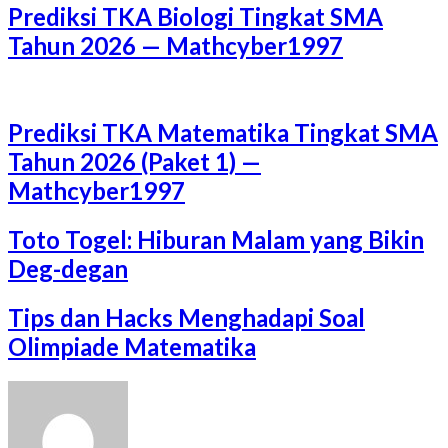
Prediksi TKA Biologi Tingkat SMA
Tahun 2026 — Mathcyber1997
Prediksi TKA Matematika Tingkat SMA
Tahun 2026 (Paket 1) —
Mathcyber1997
Toto Togel: Hiburan Malam yang Bikin
Deg-degan
Tips dan Hacks Menghadapi Soal
Olimpiade Matematika