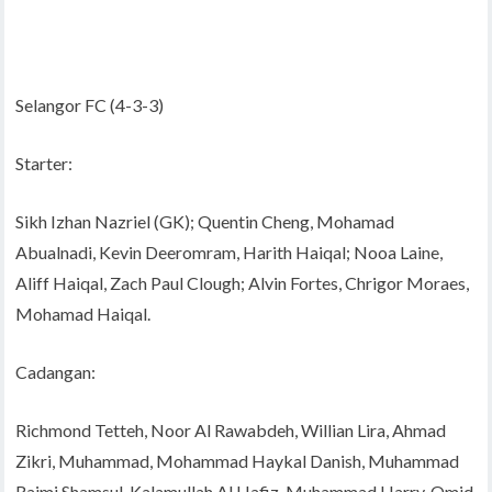
Selangor FC (4-3-3)
Starter:
Sikh Izhan Nazriel (GK); Quentin Cheng, Mohamad
Abualnadi, Kevin Deeromram, Harith Haiqal; Nooa Laine,
Aliff Haiqal, Zach Paul Clough; Alvin Fortes, Chrigor Moraes,
Mohamad Haiqal.
Cadangan:
Richmond Tetteh, Noor Al Rawabdeh, Willian Lira, Ahmad
Zikri, Muhammad, Mohammad Haykal Danish, Muhammad
Raimi Shamsul, Kalamullah Al Hafiz, Muhammad Harry, Omid