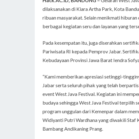
Hack.AC.ID, BANDUNG –
Gelaran West Java
dilaksanakan di Kiara Artha Park, Kota Ban
ribuan masyarakat. Selain menikmati hiburan
berbagai kegiatan seru dan layanan yang ters
Pada kesempatan itu, juga diserahkan sertif
Pariwisata RI kepada Pemprov Jabar. Sertifik
Kebudayaan Provinsi Jawa Barat Iendra Sofya
“Kami memberikan apresiasi setinggi-tinggin
Jabar serta seluruh pihak yang telah berpart
event West Java Festival. Kegiatan ini mempe
budaya sehingga West Java Festival terpilih s
program unggulan dari Kemenpar dalam memaju
Widiyanti Putri Wardhana yang diwakili Staf
Bambang Andikaning Prang.