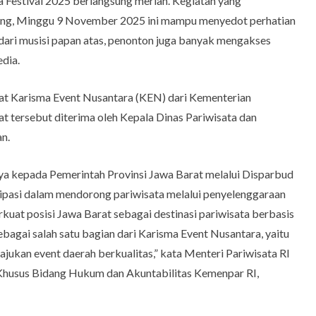
 Festival 2025 berlangsung meriah. Kegiatan yang
dung, Minggu 9 November 2025 ini mampu menyedot perhatian
 dari musisi papan atas, penonton juga banyak mengakses
edia.
ikat Karisma Event Nusantara (KEN) dari Kementerian
at tersebut diterima oleh Kepala Dinas Pariwisata dan
n.
ya kepada Pemerintah Provinsi Jawa Barat melalui Disparbud
isipasi dalam mendorong pariwisata melalui penyelenggaraan
rkuat posisi Jawa Barat sebagai destinasi pariwisata berbasis
ebagai salah satu bagian dari Karisma Event Nusantara, yaitu
kan event daerah berkualitas,” kata Menteri Pariwisata RI
 Khusus Bidang Hukum dan Akuntabilitas Kemenpar RI,