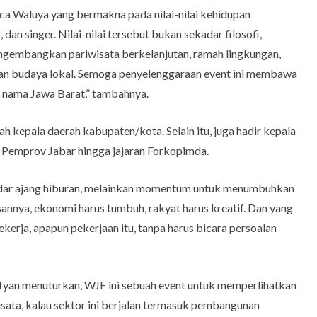
a Waluya yang bermakna pada nilai-nilai kehidupan
 dan singer. Nilai-nilai tersebut bukan sekadar filosofi,
gembangkan pariwisata berkelanjutan, ramah lingkungan,
atan budaya lokal. Semoga penyelenggaraan event ini membawa
 nama Jawa Barat,” tambahnya.
h kepala daerah kabupaten/kota. Selain itu, juga hadir kepala
 Pemprov Jabar hingga jajaran Forkopimda.
kadar ajang hiburan, melainkan momentum untuk menumbuhkan
sannya, ekonomi harus tumbuh, rakyat harus kreatif. Dan yang
kerja, apapun pekerjaan itu, tanpa harus bicara persoalan
fyan menuturkan, WJF ini sebuah event untuk memperlihatkan
isata, kalau sektor ini berjalan termasuk pembangunan