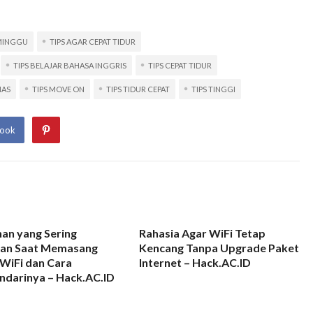
 MINGGU
TIPS AGAR CEPAT TIDUR
TIPS BELAJAR BAHASA INGGRIS
TIPS CEPAT TIDUR
MAS
TIPS MOVE ON
TIPS TIDUR CEPAT
TIPS TINGGI
book
an yang Sering
Rahasia Agar WiFi Tetap
kan Saat Memasang
Kencang Tanpa Upgrade Paket
WiFi dan Cara
Internet – Hack.AC.ID
ndarinya – Hack.AC.ID