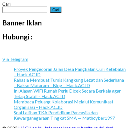
Cari
Cari
Banner Iklan
Hubungi :
Via Telegram
Proyek Pengecoran Jalan Desa Pangkalan Curi Ketebalan
– Hack.AC.ID
Rahasia Membuat Tumis Kangkung Lezat dan Sederhana
– Bakso Mataram – Blog – Hack.AC.ID
Ini Alasan WiFi Rumah Perlu Dicek Secara Berkala agar
Tetap Stabil – Hack.AC.ID
Membaca Peluang Kolaborasi Melalui Komunikasi
Organisasi – Hack.AC.ID
Soal Latihan TKA Pendidikan Pancasila dan
Kewarganegaraan Tingkat SMA — Mathcyber1997
© 2022
HACK.ac.id - Informasi maupun berita mulai dari