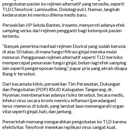
pengobatan pasien ke rejimen alternatif yang tersedia, seperti
TLD (Tenofovir, Lamivudine, Dolutegravir). Namun, langkah
kedaruratan ini memicu dilema medis baru.
Perwakilan JIP Sekda Banten, Irwanto, menyoroti adanya efek
samping serius dari rejimen pengganti bagi kelompok pasien
tertentu.
“Banyak penerima manfaat rejimen Duviral yang sudah berusia
di atas 50 tahun, di mana fungsi filtrasi ginjal mereka mulai
menurun. Penggunaan rejimen alternatif seperti TLD berisiko
mempercepat penurunan fungsi ginjal, belum lagi efek samping
lain seperti pengeroposan tulang,” papar pria yang akrab disapa
Bang Ir tersebut.
Dari kacamata klinis, perwakilan Tim Perawatan, Dukungan
dan Pengobatan (PDP) RSUD Kabupaten Tangerang, dr.
Nyoman, membenarkan adanya risiko tersebut. Secara medis,
infeksi virus secara kronis memicu inflamasi (peradangan)
terus-menerus di tubuh, yang lambat laun memengaruhi organ
vital seperti ginjal, hati, dan jantung.
Pemerintah memang mengarahkan pengobatan ke TLD karena
efektivitas Tenofovir menekan replikasi virus sangat kuat.