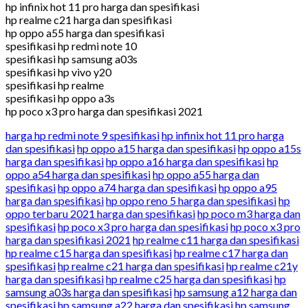
hp infinix hot 11 pro harga dan spesifikasi
hp realme c21 harga dan spesifikasi
hp oppo a55 harga dan spesifikasi
spesifikasi hp redmi note 10
spesifikasi hp samsung a03s
spesifikasi hp vivo y20
spesifikasi hp realme
spesifikasi hp oppo a3s
hp poco x3 pro harga dan spesifikasi 2021
harga hp redmi note 9 spesifikasi
hp infinix hot 11 pro harga
dan spesifikasi
hp oppo a15 harga dan spesifikasi
hp oppo a15s
harga dan spesifikasi
hp oppo a16 harga dan spesifikasi
hp
oppo a54 harga dan spesifikasi
hp oppo a55 harga dan
spesifikasi
hp oppo a74 harga dan spesifikasi
hp oppo a95
harga dan spesifikasi
hp oppo reno 5 harga dan spesifikasi
hp
oppo terbaru 2021 harga dan spesifikasi
hp poco m3 harga dan
spesifikasi
hp poco x3 pro harga dan spesifikasi
hp poco x3 pro
harga dan spesifikasi 2021
hp realme c11 harga dan spesifikasi
hp realme c15 harga dan spesifikasi
hp realme c17 harga dan
spesifikasi
hp realme c21 harga dan spesifikasi
hp realme c21y
harga dan spesifikasi
hp realme c25 harga dan spesifikasi
hp
samsung a03s harga dan spesifikasi
hp samsung a12 harga dan
spesifikasi
hp samsung a22 harga dan spesifikasi
hp samsung