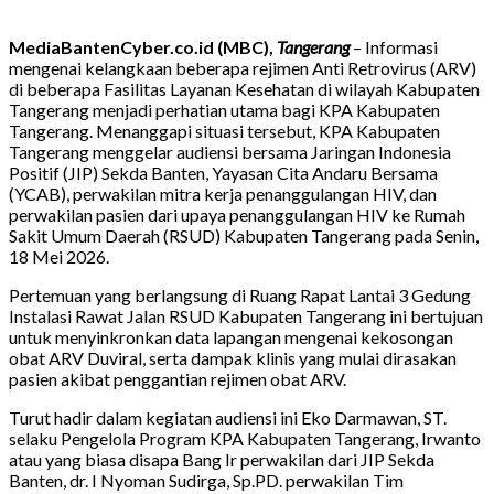
MediaBantenCyber.co.id (MBC),
Tangerang
– Informasi
mengenai kelangkaan beberapa rejimen Anti Retrovirus (ARV)
di beberapa Fasilitas Layanan Kesehatan di wilayah Kabupaten
Tangerang menjadi perhatian utama bagi KPA Kabupaten
Tangerang. Menanggapi situasi tersebut, KPA Kabupaten
Tangerang menggelar audiensi bersama Jaringan Indonesia
Positif (JIP) Sekda Banten, Yayasan Cita Andaru Bersama
(YCAB), perwakilan mitra kerja penanggulangan HIV, dan
perwakilan pasien dari upaya penanggulangan HIV ke Rumah
Sakit Umum Daerah (RSUD) Kabupaten Tangerang pada Senin,
18 Mei 2026.
Pertemuan yang berlangsung di Ruang Rapat Lantai 3 Gedung
Instalasi Rawat Jalan RSUD Kabupaten Tangerang ini bertujuan
untuk menyinkronkan data lapangan mengenai kekosongan
obat ARV Duviral, serta dampak klinis yang mulai dirasakan
pasien akibat penggantian rejimen obat ARV.
Turut hadir dalam kegiatan audiensi ini Eko Darmawan, ST.
selaku Pengelola Program KPA Kabupaten Tangerang, Irwanto
atau yang biasa disapa Bang Ir perwakilan dari JIP Sekda
Banten, dr. I Nyoman Sudirga, Sp.PD. perwakilan Tim