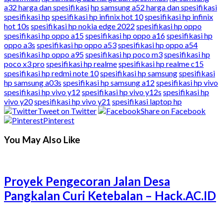
a32 harga dan spesifikasi
hp samsung a52 harga dan spesifikasi
spesifikasi hp
spesifikasi hp infinix hot 10
spesifikasi hp infinix
hot 10s
spesifikasi hp nokia edge 2022
spesifikasi hp oppo
spesifikasi hp oppo a15
spesifikasi hp oppo a16
spesifikasi hp
oppo a3s
spesifikasi hp oppo a53
spesifikasi hp oppo a54
spesifikasi hp oppo a95
spesifikasi hp poco m3
spesifikasi hp
poco x3 pro
spesifikasi hp realme
spesifikasi hp realme c15
spesifikasi hp redmi note 10
spesifikasi hp samsung
spesifikasi
hp samsung a03s
spesifikasi hp samsung a12
spesifikasi hp vivo
spesifikasi hp vivo y12
spesifikasi hp vivo y12s
spesifikasi hp
vivo y20
spesifikasi hp vivo y21
spesifikasi laptop hp
Tweet on Twitter
Share on Facebook
Pinterest
You May Also Like
Proyek Pengecoran Jalan Desa
Pangkalan Curi Ketebalan – Hack.AC.ID