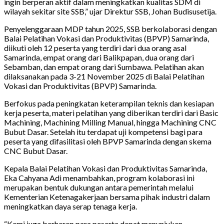
ingin berperan aktif dalam meningkatkan kualitas SDM di
wilayah sekitar site SSB,” ujar Direktur SSB, Johan Budisusetija.
Penyelenggaraan MDP tahun 2025, SSB berkolaborasi dengan
Balai Pelatihan Vokasi dan Produktivitas (BPVP) Samarinda,
diikuti oleh 12 peserta yang terdiri dari dua orang asal
Samarinda, empat orang dari Balikpapan, dua orang dari
Sebamban, dan empat orang dari Sumbawa. Pelatihan akan
dilaksanakan pada 3-21 November 2025 di Balai Pelatihan
Vokasi dan Produktivitas (BPVP) Samarinda.
Berfokus pada peningkatan keterampilan teknis dan kesiapan
kerja peserta, materi pelatihan yang diberikan terdiri dari Basic
Machining, Machining Milling Manual, hingga Machining CNC
Bubut Dasar. Setelah itu terdapat uji kompetensi bagi para
peserta yang difasilitasi oleh BPVP Samarinda dengan skema
CNC Bubut Dasar.
Kepala Balai Pelatihan Vokasi dan Produktivitas Samarinda,
Eka Cahyana Adi menambahkan, program kolaborasi ini
merupakan bentuk dukungan antara pemerintah melalui
Kementerian Ketenagakerjaan bersama pihak industri dalam
meningkatkan daya serap tenaga kerja.
“Kami juga berharap para peserta dapat menunjukan