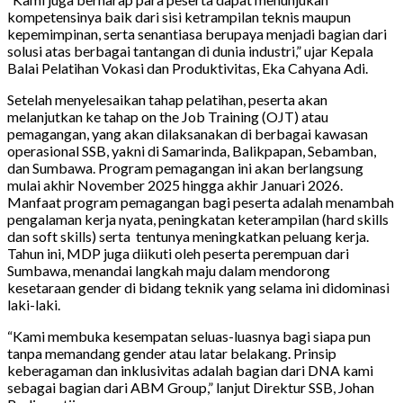
kompetensinya baik dari sisi ketrampilan teknis maupun
kepemimpinan, serta senantiasa berupaya menjadi bagian dari
solusi atas berbagai tantangan di dunia industri,” ujar Kepala
Balai Pelatihan Vokasi dan Produktivitas, Eka Cahyana Adi.
Setelah menyelesaikan tahap pelatihan, peserta akan
melanjutkan ke tahap on the Job Training (OJT) atau
pemagangan, yang akan dilaksanakan di berbagai kawasan
operasional SSB, yakni di Samarinda, Balikpapan, Sebamban,
dan Sumbawa. Program pemagangan ini akan berlangsung
mulai akhir November 2025 hingga akhir Januari 2026.
Manfaat program pemagangan bagi peserta adalah menambah
pengalaman kerja nyata, peningkatan keterampilan (hard skills
dan soft skills) serta tentunya meningkatkan peluang kerja.
Tahun ini, MDP juga diikuti oleh peserta perempuan dari
Sumbawa, menandai langkah maju dalam mendorong
kesetaraan gender di bidang teknik yang selama ini didominasi
laki-laki.
“Kami membuka kesempatan seluas-luasnya bagi siapa pun
tanpa memandang gender atau latar belakang. Prinsip
keberagaman dan inklusivitas adalah bagian dari DNA kami
sebagai bagian dari ABM Group,” lanjut Direktur SSB, Johan