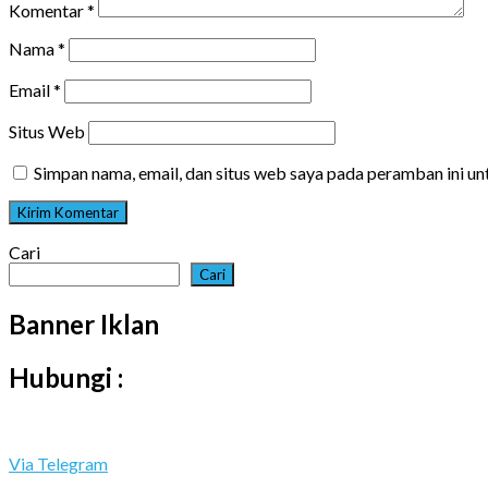
Komentar
*
Nama
*
Email
*
Situs Web
Simpan nama, email, dan situs web saya pada peramban ini u
Cari
Cari
Banner Iklan
Hubungi :
Via Telegram