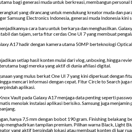
utama bagi generasi muda untuk berkreasi, membangun personal br
angkat yang dirancang untuk mendukung kreator muda dan para affi
 Samsung Electronics Indonesia, generasi muda Indonesia kini sem
enjadikannya cara baru untuk berkarya dan menghasilkan. Galaxy
abil dan tajam, serta fitur cerdas One UI 7 yang membuat pengal
ci. Galaxy A17 hadir dengan kamera utama 50MP berteknologi Optica
 setiap hasil konten mulai dari vlog, unboxing, hingga review pr
tama bagi mereka yang aktif di dunia afiliasi digital.
naan yang mulus berkat One UI 7 yang kini diperkuat dengan fit
hingga mencari informasi dengan cepat. Fitur Circle to Search ju
erpindah aplikasi.
Knox Vault pada Galaxy A17 menjaga data penting seperti passwor
omatis menolak instalasi aplikasi berisiko. Samsung juga menjam
panjang.
ngan, hanya 7,5 mm dengan bobot 190 gram. Finishing belakang ber
hip menghadirkan tampilan premium. Pilihan warna Black, Light B
reator yang aktif berpindah lokasi atau membuat konten di luar ru