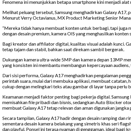
Fenomena ini menunjukkan betapa smartphone kini menjadi alat 
Melihat peluang tersebut, Samsung menghadirkan Galaxy A17, per
Menurut Verry Octavianus, MX Product Marketing Senior Manager
“Mereka tidak hanya membuat konten untuk berbagi, tapi juga m
dengan desain premium, kamera OIS yang menghasilkan konten st
Bagi kreator dan affiliator digital, kualitas visual adalah kun
tetap tajam dan stabil, bahkan saat direkam sambil bergerak.
Dukungan kamera ultra-wide 5MP dan kamera depan 13MP menjadikan
yang konsisten ini membantu membangun kepercayaan audiens, teru
Dari sisi performa, Galaxy A17 menghadirkan pengalaman penggu
perintah suara, mulai dari membuka aplikasi, membuat catatan, 
cukup dengan melingkari teks atau gambar di layar tanpa perlu b
Keamanan menjadi faktor penting bagi pekerja digital. Samsung 
memisahkan file pribadi dan bisnis, sedangkan Auto Blocker ot
membuat Galaxy A17 tetap relevan dan aman digunakan jangka 
Secara tampilan, Galaxy A17 hadir dengan desain ramping dan ri
sementara desain kamera belakang yang simetris khas seri flags
dan playful. Ponsel ini terasa nyaman di genggaman, ideal bagi k