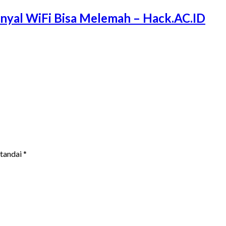
Sinyal WiFi Bisa Melemah – Hack.AC.ID
itandai
*