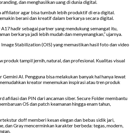
anding, dan menghasilkan uang di dunia digital.
liator agar bisa tumbuh lebih produktif di era digital.
akin berani dan kreatif dalam berkarya secara digital.
 A17 hadir sebagai partner yang mendukung semangat itu,
aman berkarya jadi lebih mudah dan menyenangkan,” ujarnya.
l Image Stabilization (OIS) yang memastikan hasil foto dan video
oduk tampil jernih, natural, dan profesional. Kualitas visual
ur Gemini AI. Pengguna bisa melakukan banyak hal hanya lewat
ga memudahkan kreator menemukan inspirasi atau tren produk
d afiliasi dan PIN dari ancaman siber. Secure Folder membantu
in pembaruan OS dan patch keamanan hingga enam tahun,
tekstur doff memberi kesan elegan dan bebas sidik jari,
lue, dan Gray mencerminkan karakter berbeda: tegas, modern,
angan.