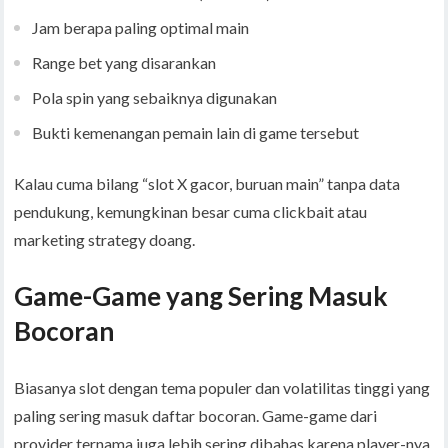
Jam berapa paling optimal main
Range bet yang disarankan
Pola spin yang sebaiknya digunakan
Bukti kemenangan pemain lain di game tersebut
Kalau cuma bilang “slot X gacor, buruan main” tanpa data
pendukung, kemungkinan besar cuma clickbait atau
marketing strategy doang.
Game-Game yang Sering Masuk
Bocoran
Biasanya slot dengan tema populer dan volatilitas tinggi yang
paling sering masuk daftar bocoran. Game-game dari
provider ternama juga lebih sering dibahas karena player-nya