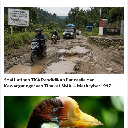
Soal Latihan TKA Pendidikan Pancasila dan
Kewarganegaraan Tingkat SMA — Mathcyber1997