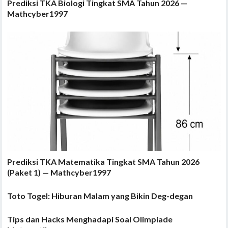
Prediksi TKA Biologi Tingkat SMA Tahun 2026 —
Mathcyber1997
Prediksi TKA Matematika Tingkat SMA Tahun 2026
(Paket 1) — Mathcyber1997
Toto Togel: Hiburan Malam yang Bikin Deg-degan
Tips dan Hacks Menghadapi Soal Olimpiade