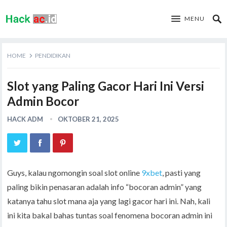
MENU
HOME
PENDIDIKAN
Slot yang Paling Gacor Hari Ini Versi
Admin Bocor
HACK ADM
OKTOBER 21, 2025
Guys, kalau ngomongin soal slot online
9xbet
, pasti yang
paling bikin penasaran adalah info “bocoran admin” yang
katanya tahu slot mana aja yang lagi gacor hari ini. Nah, kali
ini kita bakal bahas tuntas soal fenomena bocoran admin ini