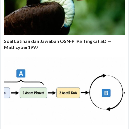
Soal Latihan dan Jawaban OSN-P IPS Tingkat SD —
Mathcyber1997