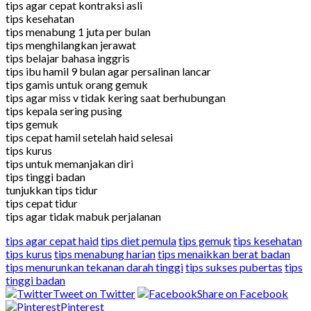
tips agar cepat kontraksi asli
tips kesehatan
tips menabung 1 juta per bulan
tips menghilangkan jerawat
tips belajar bahasa inggris
tips ibu hamil 9 bulan agar persalinan lancar
tips gamis untuk orang gemuk
tips agar miss v tidak kering saat berhubungan
tips kepala sering pusing
tips gemuk
tips cepat hamil setelah haid selesai
tips kurus
tips untuk memanjakan diri
tips tinggi badan
tunjukkan tips tidur
tips cepat tidur
tips agar tidak mabuk perjalanan
tips agar cepat haid
tips diet pemula
tips gemuk
tips kesehatan
tips kurus
tips menabung harian
tips menaikkan berat badan
tips menurunkan tekanan darah tinggi
tips sukses pubertas
tips
tinggi badan
Tweet on Twitter
Share on Facebook
Pinterest