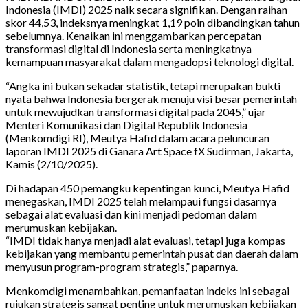
Indonesia (IMDI) 2025 naik secara signifikan. Dengan raihan
skor 44,53, indeksnya meningkat 1,19 poin dibandingkan tahun
sebelumnya. Kenaikan ini menggambarkan percepatan
transformasi digital di Indonesia serta meningkatnya
kemampuan masyarakat dalam mengadopsi teknologi digital.
“Angka ini bukan sekadar statistik, tetapi merupakan bukti
nyata bahwa Indonesia bergerak menuju visi besar pemerintah
untuk mewujudkan transformasi digital pada 2045,” ujar
Menteri Komunikasi dan Digital Republik Indonesia
(Menkomdigi RI), Meutya Hafid dalam acara peluncuran
laporan IMDI 2025 di Ganara Art Space fX Sudirman, Jakarta,
Kamis (2/10/2025).
Di hadapan 450 pemangku kepentingan kunci, Meutya Hafid
menegaskan, IMDI 2025 telah melampaui fungsi dasarnya
sebagai alat evaluasi dan kini menjadi pedoman dalam
merumuskan kebijakan.
“IMDI tidak hanya menjadi alat evaluasi, tetapi juga kompas
kebijakan yang membantu pemerintah pusat dan daerah dalam
menyusun program-program strategis,” paparnya.
Menkomdigi menambahkan, pemanfaatan indeks ini sebagai
rujukan strategis sangat penting untuk merumuskan kebijakan