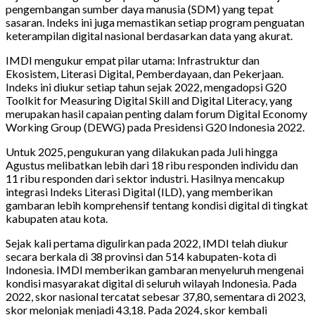
pengembangan sumber daya manusia (SDM) yang tepat
sasaran. Indeks ini juga memastikan setiap program penguatan
keterampilan digital nasional berdasarkan data yang akurat.
IMDI mengukur empat pilar utama: Infrastruktur dan
Ekosistem, Literasi Digital, Pemberdayaan, dan Pekerjaan.
Indeks ini diukur setiap tahun sejak 2022, mengadopsi G20
Toolkit for Measuring Digital Skill and Digital Literacy, yang
merupakan hasil capaian penting dalam forum Digital Economy
Working Group (DEWG) pada Presidensi G20 Indonesia 2022.
Untuk 2025, pengukuran yang dilakukan pada Juli hingga
Agustus melibatkan lebih dari 18 ribu responden individu dan
11 ribu responden dari sektor industri. Hasilnya mencakup
integrasi Indeks Literasi Digital (ILD), yang memberikan
gambaran lebih komprehensif tentang kondisi digital di tingkat
kabupaten atau kota.
Sejak kali pertama digulirkan pada 2022, IMDI telah diukur
secara berkala di 38 provinsi dan 514 kabupaten-kota di
Indonesia. IMDI memberikan gambaran menyeluruh mengenai
kondisi masyarakat digital di seluruh wilayah Indonesia. Pada
2022, skor nasional tercatat sebesar 37,80, sementara di 2023,
skor melonjak menjadi 43,18. Pada 2024, skor kembali