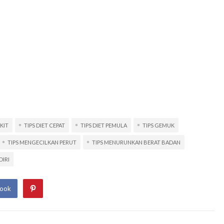
KIT
TIPS DIET CEPAT
TIPS DIET PEMULA
TIPS GEMUK
TIPS MENGECILKAN PERUT
TIPS MENURUNKAN BERAT BADAN
DIRI
book