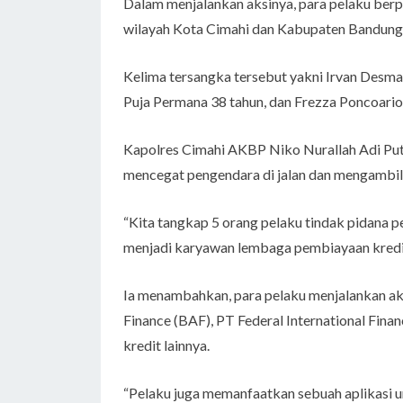
Dalam menjalankan aksinya, para pelaku berpu
wilayah Kota Cimahi dan Kabupaten Bandung
Kelima tersangka tersebut yakni Irvan Desman
Puja Permana 38 tahun, dan Frezza Poncoario
Kapolres Cimahi AKBP Niko Nurallah Adi Putr
mencegat pengendara di jalan dan mengambi
“Kita tangkap 5 orang pelaku tindak pidana
menjadi karyawan lembaga pembiayaan kredit
Ia menambahkan, para pelaku menjalankan ak
Finance (BAF), PT Federal International Fin
kredit lainnya.
“Pelaku juga memanfaatkan sebuah aplikasi 