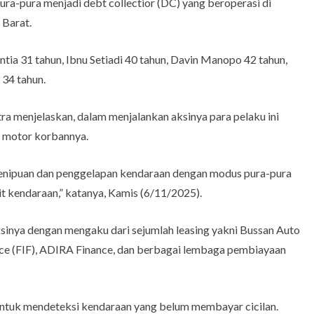
ra-pura menjadi debt collectior (DC) yang beroperasi di
 Barat.
tia 31 tahun, Ibnu Setiadi 40 tahun, Davin Manopo 42 tahun,
 34 tahun.
a menjelaskan, dalam menjalankan aksinya para pelaku ini
l motor korbannya.
 penipuan dan penggelapan kendaraan dengan modus pura-pura
 kendaraan,” katanya, Kamis (6/11/2025).
sinya dengan mengaku dari sejumlah leasing yakni Bussan Auto
ance (FIF), ADIRA Finance, dan berbagai lembaga pembiayaan
untuk mendeteksi kendaraan yang belum membayar cicilan.