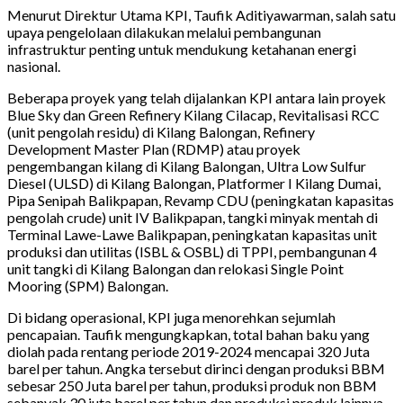
Menurut Direktur Utama KPI, Taufik Aditiyawarman, salah satu
upaya pengelolaan dilakukan melalui pembangunan
infrastruktur penting untuk mendukung ketahanan energi
nasional.
Beberapa proyek yang telah dijalankan KPI antara lain proyek
Blue Sky dan Green Refinery Kilang Cilacap, Revitalisasi RCC
(unit pengolah residu) di Kilang Balongan, Refinery
Development Master Plan (RDMP) atau proyek
pengembangan kilang di Kilang Balongan, Ultra Low Sulfur
Diesel (ULSD) di Kilang Balongan, Platformer I Kilang Dumai,
Pipa Senipah Balikpapan, Revamp CDU (peningkatan kapasitas
pengolah crude) unit IV Balikpapan, tangki minyak mentah di
Terminal Lawe-Lawe Balikpapan, peningkatan kapasitas unit
produksi dan utilitas (ISBL & OSBL) di TPPI, pembangunan 4
unit tangki di Kilang Balongan dan relokasi Single Point
Mooring (SPM) Balongan.
Di bidang operasional, KPI juga menorehkan sejumlah
pencapaian. Taufik mengungkapkan, total bahan baku yang
diolah pada rentang periode 2019-2024 mencapai 320 Juta
barel per tahun. Angka tersebut dirinci dengan produksi BBM
sebesar 250 Juta barel per tahun, produksi produk non BBM
sebanyak 30 juta barel per tahun dan produksi produk lainnya