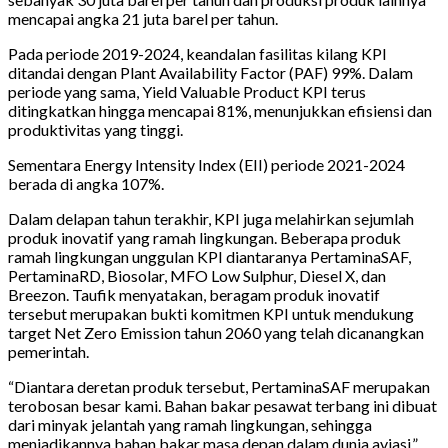
mencapai angka 21 juta barel per tahun.
Pada periode 2019-2024, keandalan fasilitas kilang KPI
ditandai dengan Plant Availability Factor (PAF) 99%. Dalam
periode yang sama, Yield Valuable Product KPI terus
ditingkatkan hingga mencapai 81%, menunjukkan efisiensi dan
produktivitas yang tinggi.
Sementara Energy Intensity Index (EII) periode 2021-2024
berada di angka 107%.
Dalam delapan tahun terakhir, KPI juga melahirkan sejumlah
produk inovatif yang ramah lingkungan. Beberapa produk
ramah lingkungan unggulan KPI diantaranya PertaminaSAF,
PertaminaRD, Biosolar, MFO Low Sulphur, Diesel X, dan
Breezon. Taufik menyatakan, beragam produk inovatif
tersebut merupakan bukti komitmen KPI untuk mendukung
target Net Zero Emission tahun 2060 yang telah dicanangkan
pemerintah.
“Diantara deretan produk tersebut, PertaminaSAF merupakan
terobosan besar kami. Bahan bakar pesawat terbang ini dibuat
dari minyak jelantah yang ramah lingkungan, sehingga
menjadikannya bahan bakar masa depan dalam dunia aviasi,”