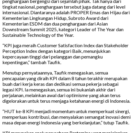
penghargaan bergengsi dari sejumlah pihak. Tak hanya dari
tingkat nasional, penghargaan tersebut juga datang dari level
internasional. Diantaranya adalah PROPER Emas dan Hijau dari
Kementerian Lingkungan Hidup, Subroto Award dari
Kementerian ESDM dan dua penghargaan dari Asian
Downstream Summit 2025, kategori Leader of The Year dan
Sustainable Technology of the Year.
“KPI juga meraih Customer Satisfaction Index dan Stakeholder
Perception Index dengan kategori Baik, menunjukkan
kepercayaan tinggi dari pelanggan dan pemangku
kepentingan,” tambah Taufik.
Menutup pernyataannya, Taufik menegaskan, semua
pencapaian yang diraih KPI dalam 8 tahun terakhir merupakan
buah dari kerja keras dan dedikasi semua pekerja sebagai
legasi KPI. Ia menegaskan, semua ini bukanlah akhir dari
perjalanan, melainkan awal dari optimisme yang akan terus
digelorakan untuk terus menjaga ketahanan energi di Indonesia.
“HUT ke-8 KPI menjadi momentum untuk memperkuat sinergi,
memperluas kontribusi, dan menyalakan semangat inovasi demi
masa depan energi Indonesia yang berkelanjutan,” tutup Taufik.
KPI merupakan anak perusahaan Pertamina yang menjalankan