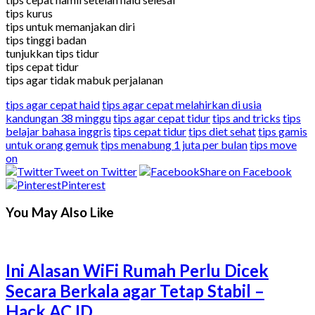
tips kurus
tips untuk memanjakan diri
tips tinggi badan
tunjukkan tips tidur
tips cepat tidur
tips agar tidak mabuk perjalanan
tips agar cepat haid
tips agar cepat melahirkan di usia
kandungan 38 minggu
tips agar cepat tidur
tips and tricks
tips
belajar bahasa inggris
tips cepat tidur
tips diet sehat
tips gamis
untuk orang gemuk
tips menabung 1 juta per bulan
tips move
on
Tweet on Twitter
Share on Facebook
Pinterest
You May Also Like
Ini Alasan WiFi Rumah Perlu Dicek
Secara Berkala agar Tetap Stabil –
Hack.AC.ID