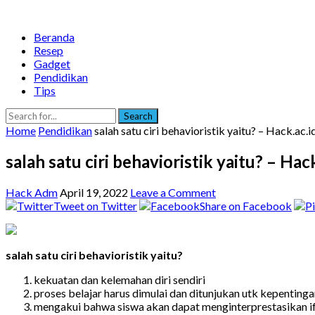
Beranda
Resep
Gadget
Pendidikan
Tips
Search
Home
Pendidikan
salah satu ciri behavioristik yaitu? – Hack.ac.i
salah satu ciri behavioristik yaitu? – Hack
Hack Adm
April 19, 2022
Leave a Comment
Tweet on Twitter
Share on Facebook
salah satu ciri behavioristik yaitu?
kekuatan dan kelemahan diri sendiri
proses belajar harus dimulai dan ditunjukan utk kepenting
mengakui bahwa siswa akan dapat menginterprestasikan if