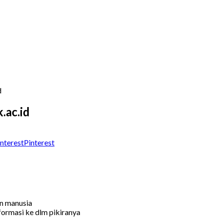
d
.ac.id
Pinterest
an manusia
ormasi ke dlm pikiranya