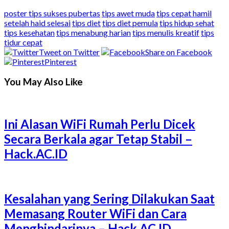
poster tips sukses pubertas
tips awet muda
tips cepat hamil
setelah haid selesai
tips diet
tips diet pemula
tips hidup sehat
tips kesehatan
tips menabung harian
tips menulis kreatif
tips
tidur cepat
Tweet on Twitter
Share on Facebook
Pinterest
You May Also Like
Ini Alasan WiFi Rumah Perlu Dicek
Secara Berkala agar Tetap Stabil –
Hack.AC.ID
Kesalahan yang Sering Dilakukan Saat
Memasang Router WiFi dan Cara
Menghindarinya – Hack.AC.ID