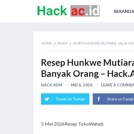
BERAND
HOME
RESEP
RESEP HUNKWE MUTIARA, SALAH SA
Resep Hunkwe Mutiara,
Banyak Orang – Hack.
HACK ADM
MEI 6, 2026
LEAVE A COMME
Tweet on Twitter
Share on Face
5 Mei 2026
Resep TokoWahab