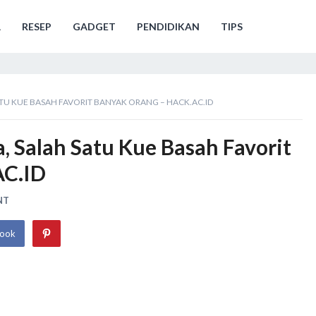
A
RESEP
GADGET
PENDIDIKAN
TIPS
TU KUE BASAH FAVORIT BANYAK ORANG – HACK.AC.ID
 Salah Satu Kue Basah Favorit
AC.ID
NT
book