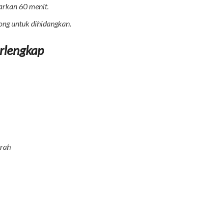
iarkan 60 menit.
ong untuk dihidangkan.
rlengkap
urah