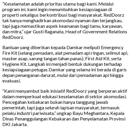
“Keselamatan adalah prioritas utama bagi kami. Melalui
program ini, kami ingin menumbuhkan kesiapsiagaan di
properti sekaligus berkontribusi bagi masyarakat. RedDoorz
tak hanya menghadirkan akomodasi nyaman dan terjangkau,
tapi juga memastikan aspek keamanan bagi tamu, karyawan,
dan mitra,” ujar Gusti Raganata, Head of Government Relations
RedDoorz.
Bantuan yang diberikan kepada Damkar meliputi Emergency
Fire Kit (selang pemadam, alat pemadam api ringan, selimut api,
masker asap, sarung tangan tahan panas), First Aid Kit, serta
Hygiene Kit. Langkah ini menjadi bentuk dukungan terhadap
kesiapsiagaan petugas Damkar yang selama ini berada di garis
depan penanganan darurat, mulai dari pemadaman api hingga
evakuasi.
“Kami menyambut baik inisiatif RedDoorz yang berperan aktif
dalam memperkuat edukasi keselamatan di sektor akomodasi.
Pencegahan kebakaran bukan hanya tanggung jawab
pemerintah, tapi juga seluruh lapisan masyarakat, termasuk
pelaku industri pariwisata,” ungkap Bayu Meghantara, Kepala
Dinas Penanggulangan Kebakaran dan Penyelamatan Provinsi
DKI Jakarta.