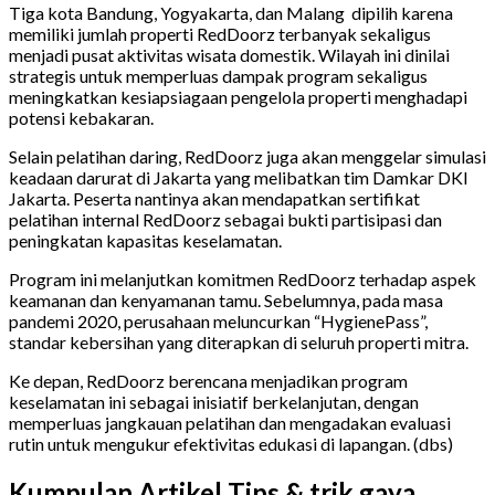
Tiga kota Bandung, Yogyakarta, dan Malang dipilih karena
memiliki jumlah properti RedDoorz terbanyak sekaligus
menjadi pusat aktivitas wisata domestik. Wilayah ini dinilai
strategis untuk memperluas dampak program sekaligus
meningkatkan kesiapsiagaan pengelola properti menghadapi
potensi kebakaran.
Selain pelatihan daring, RedDoorz juga akan menggelar simulasi
keadaan darurat di Jakarta yang melibatkan tim Damkar DKI
Jakarta. Peserta nantinya akan mendapatkan sertifikat
pelatihan internal RedDoorz sebagai bukti partisipasi dan
peningkatan kapasitas keselamatan.
Program ini melanjutkan komitmen RedDoorz terhadap aspek
keamanan dan kenyamanan tamu. Sebelumnya, pada masa
pandemi 2020, perusahaan meluncurkan “HygienePass”,
standar kebersihan yang diterapkan di seluruh properti mitra.
Ke depan, RedDoorz berencana menjadikan program
keselamatan ini sebagai inisiatif berkelanjutan, dengan
memperluas jangkauan pelatihan dan mengadakan evaluasi
rutin untuk mengukur efektivitas edukasi di lapangan. (dbs)
Kumpulan Artikel Tips & trik gaya