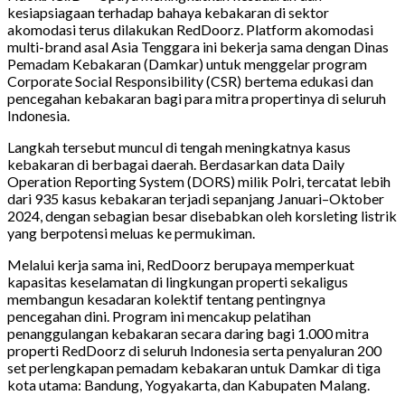
kesiapsiagaan terhadap bahaya kebakaran di sektor
akomodasi terus dilakukan RedDoorz. Platform akomodasi
multi-brand asal Asia Tenggara ini bekerja sama dengan Dinas
Pemadam Kebakaran (Damkar) untuk menggelar program
Corporate Social Responsibility (CSR) bertema edukasi dan
pencegahan kebakaran bagi para mitra propertinya di seluruh
Indonesia.
Langkah tersebut muncul di tengah meningkatnya kasus
kebakaran di berbagai daerah. Berdasarkan data Daily
Operation Reporting System (DORS) milik Polri, tercatat lebih
dari 935 kasus kebakaran terjadi sepanjang Januari–Oktober
2024, dengan sebagian besar disebabkan oleh korsleting listrik
yang berpotensi meluas ke permukiman.
Melalui kerja sama ini, RedDoorz berupaya memperkuat
kapasitas keselamatan di lingkungan properti sekaligus
membangun kesadaran kolektif tentang pentingnya
pencegahan dini. Program ini mencakup pelatihan
penanggulangan kebakaran secara daring bagi 1.000 mitra
properti RedDoorz di seluruh Indonesia serta penyaluran 200
set perlengkapan pemadam kebakaran untuk Damkar di tiga
kota utama: Bandung, Yogyakarta, dan Kabupaten Malang.