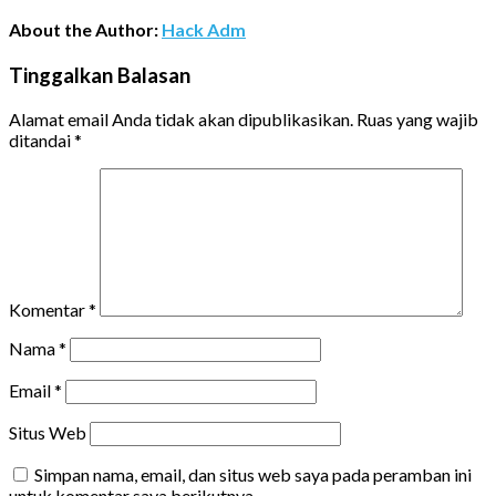
About the Author:
Hack Adm
Tinggalkan Balasan
Alamat email Anda tidak akan dipublikasikan.
Ruas yang wajib
ditandai
*
Komentar
*
Nama
*
Email
*
Situs Web
Simpan nama, email, dan situs web saya pada peramban ini
untuk komentar saya berikutnya.