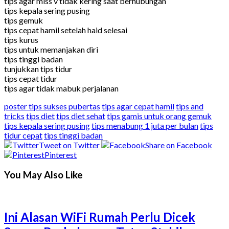
tips agar miss v tidak kering saat berhubungan
tips kepala sering pusing
tips gemuk
tips cepat hamil setelah haid selesai
tips kurus
tips untuk memanjakan diri
tips tinggi badan
tunjukkan tips tidur
tips cepat tidur
tips agar tidak mabuk perjalanan
poster tips sukses pubertas
tips agar cepat hamil
tips and
tricks
tips diet
tips diet sehat
tips gamis untuk orang gemuk
tips kepala sering pusing
tips menabung 1 juta per bulan
tips
tidur cepat
tips tinggi badan
Tweet on Twitter
Share on Facebook
Pinterest
You May Also Like
Ini Alasan WiFi Rumah Perlu Dicek