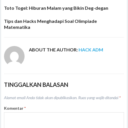
Toto Togel: Hiburan Malam yang Bikin Deg-degan
Tips dan Hacks Menghadapi Soal Olimpiade
Matematika
ABOUT THE AUTHOR:
HACK ADM
TINGGALKAN BALASAN
Alamat email Anda tidak akan dipublikasikan.
Ruas yang wajib ditandai
*
Komentar
*