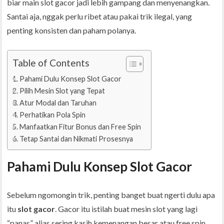
biar main slot gacor jadi lebih gampang dan menyenangkan.
Santai aja, nggak perlu ribet atau pakai trik ilegal, yang
penting konsisten dan paham polanya.
Table of Contents
Pahami Dulu Konsep Slot Gacor
Pilih Mesin Slot yang Tepat
Atur Modal dan Taruhan
Perhatikan Pola Spin
Manfaatkan Fitur Bonus dan Free Spin
Tetap Santai dan Nikmati Prosesnya
Pahami Dulu Konsep Slot Gacor
Sebelum ngomongin trik, penting banget buat ngerti dulu apa
itu
slot gacor
. Gacor itu istilah buat mesin slot yang lagi
“panas” alias sering kasih kemenangan besar atau free spin