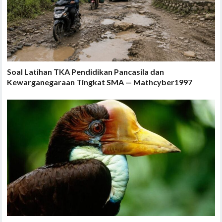
Soal Latihan TKA Pendidikan Pancasila dan
Kewarganegaraan Tingkat SMA — Mathcyber1997