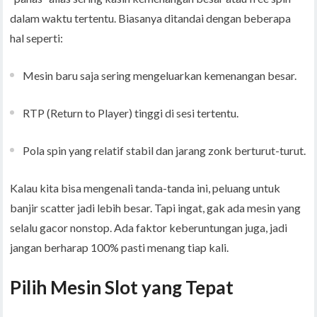
dalam waktu tertentu. Biasanya ditandai dengan beberapa
hal seperti:
Mesin baru saja sering mengeluarkan kemenangan besar.
RTP (Return to Player) tinggi di sesi tertentu.
Pola spin yang relatif stabil dan jarang zonk berturut-turut.
Kalau kita bisa mengenali tanda-tanda ini, peluang untuk
banjir scatter jadi lebih besar. Tapi ingat, gak ada mesin yang
selalu gacor nonstop. Ada faktor keberuntungan juga, jadi
jangan berharap 100% pasti menang tiap kali.
Pilih Mesin Slot yang Tepat