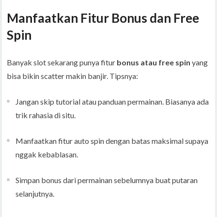
Manfaatkan Fitur Bonus dan Free
Spin
Banyak slot sekarang punya fitur
bonus atau free spin
yang
bisa bikin scatter makin banjir. Tipsnya:
Jangan skip tutorial atau panduan permainan. Biasanya ada
trik rahasia di situ.
Manfaatkan fitur auto spin dengan batas maksimal supaya
nggak kebablasan.
Simpan bonus dari permainan sebelumnya buat putaran
selanjutnya.