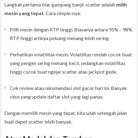
Langkah pertama biar gampang banjir scatter adalah
milih
mesin yang tepat
. Cara simple-nya:
Pilih mesin dengan RTP tinggi. Biasanya antara 95% – 98%.
RTP tinggi artinya peluang menang lebih sering.
Perhatikan volatilitas mesin. Volatilitas rendah cocok buat
yang pengen sering menang kecil, sedangkan volatilitas
tinggi cocok buat ngejar scatter atau jackpot gede.
Cek review atau rekomendasi slot gacor hari ini. Banyak
situs yang update daftar slot yang lagi panas.
Dengan memilih mesin yang tepat, kita udah setengah jalan
buat dapet scatter lebih banyak.