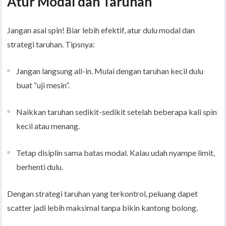
Atur Modal dan Taruhan
Jangan asal spin! Biar lebih efektif, atur dulu modal dan
strategi taruhan. Tipsnya:
Jangan langsung all-in. Mulai dengan taruhan kecil dulu
buat “uji mesin”.
Naikkan taruhan sedikit-sedikit setelah beberapa kali spin
kecil atau menang.
Tetap disiplin sama batas modal. Kalau udah nyampe limit,
berhenti dulu.
Dengan strategi taruhan yang terkontrol, peluang dapet
scatter jadi lebih maksimal tanpa bikin kantong bolong.