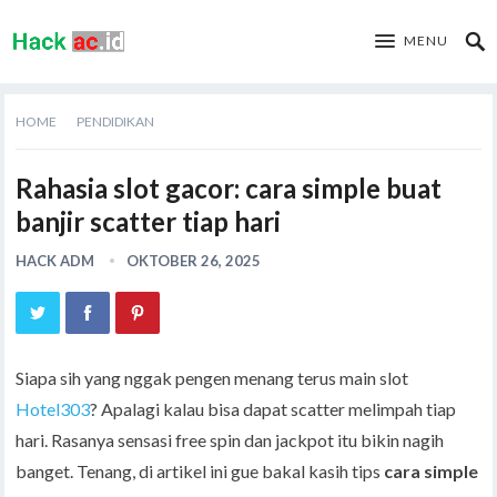
MENU
HOME
PENDIDIKAN
Rahasia slot gacor: cara simple buat
banjir scatter tiap hari
HACK ADM
OKTOBER 26, 2025
Siapa sih yang nggak pengen menang terus main slot
Hotel303
? Apalagi kalau bisa dapat scatter melimpah tiap
hari. Rasanya sensasi free spin dan jackpot itu bikin nagih
banget. Tenang, di artikel ini gue bakal kasih tips
cara simple