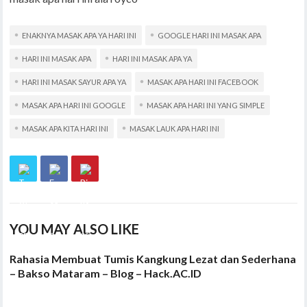
ENAKNYA MASAK APA YA HARI INI
GOOGLE HARI INI MASAK APA
HARI INI MASAK APA
HARI INI MASAK APA YA
HARI INI MASAK SAYUR APA YA
MASAK APA HARI INI FACEBOOK
MASAK APA HARI INI GOOGLE
MASAK APA HARI INI YANG SIMPLE
MASAK APA KITA HARI INI
MASAK LAUK APA HARI INI
YOU MAY ALSO LIKE
Rahasia Membuat Tumis Kangkung Lezat dan Sederhana
– Bakso Mataram – Blog – Hack.AC.ID