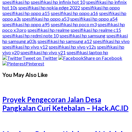
spesifikasi hp
spesifikasi hp infinix hot 10
spesifikasi hp infinix
hot 10s
spesifikasi hp nokia edge 2022
spesifikasi hp oppo
spesifikasi hp oppo a15
spesifikasi hp oppo a16
spesifikasi hp
oppo a3s
spesifikasi hp oppo a53
spesifikasi hp oppo a54
spesifikasi hp oppo a95
spesifikasi hp poco m3
spesifikasi hp
poco x3 pro
spesifikasi hp realme
spesifikasi hp realme c15
spesifikasi hp redmi note 10
spesifikasi hp samsung
spesifikasi
hp samsung a03s
spesifikasi hp samsung a12
spesifikasi hp vivo
spesifikasi hp vivo y12
spesifikasi hp vivo y12s
spesifikasi hp
vivo y20
spesifikasi hp vivo y21
spesifikasi laptop hp
Tweet on Twitter
Share on Facebook
Pinterest
You May Also Like
Proyek Pengecoran Jalan Desa
Pangkalan Curi Ketebalan – Hack.AC.ID