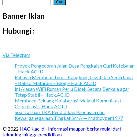
Cari
Banner Iklan
Hubungi :
Via Telegram
Proyek Pengecoran Jalan Desa Pangkalan Curi Ketebalan
– Hack.AC.ID
Rahasia Membuat Tumis Kangkung Lezat dan Sederhana
– Bakso Mataram – Blog – Hack.AC.ID
Ini Alasan WiFi Rumah Perlu Dicek Secara Berkala agar
Tetap Stabil – Hack.AC.ID
Membaca Peluang Kolaborasi Melalui Komunikasi
Organisasi – Hack.AC.ID
Soal Latihan TKA Pendidikan Pancasila dan
Kewarganegaraan Tingkat SMA — Mathcyber1997
© 2022
HACK.ac.id - Informasi maupun berita mulai dari
teknologi hingga pendidikan.