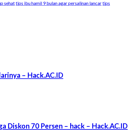
up sehat
tips ibu hamil 9 bulan agar persalinan lancar
tips
arinya – Hack.AC.ID
ga Diskon 70 Persen – hack – Hack.AC.ID